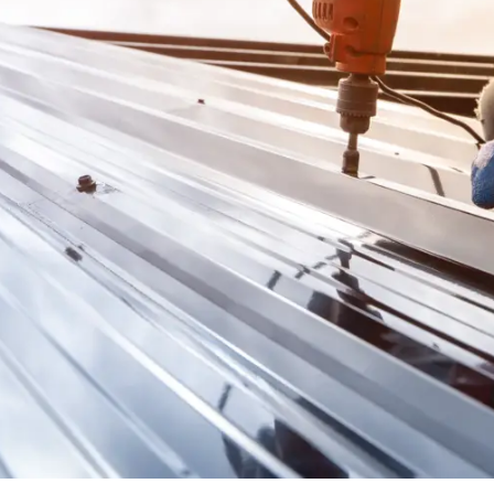
leche
he / Profilbleche
ele