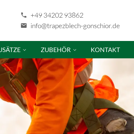
+49 34202 93862
info@trapezblech-gonschior.de
USÄTZE
ZUBEHÖR
KONTAKT
tze & Sonderanfertigungen
Schrauben
ellung
Profilfüller & Kantprofile
Kalotten