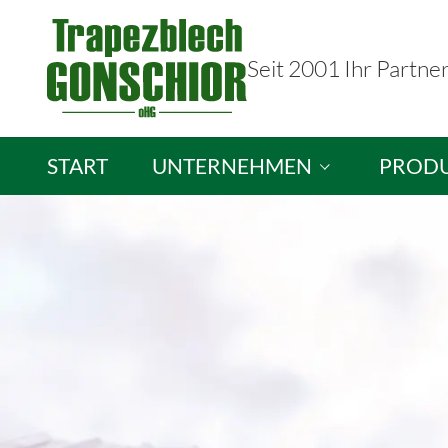
Seit 2001 Ihr Partne
START
UNTERNEHMEN
PROD
Trapezblech Gonschior OHG
Sandwic
Ihre Ansprechpartner
Isopane
Stellenangebote
Brandsc
Lichtpla