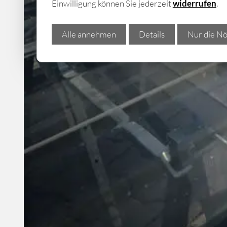
Einwilligung können Sie jederzeit
widerrufen
.
Alle annehmen
Details
Nur die Nö