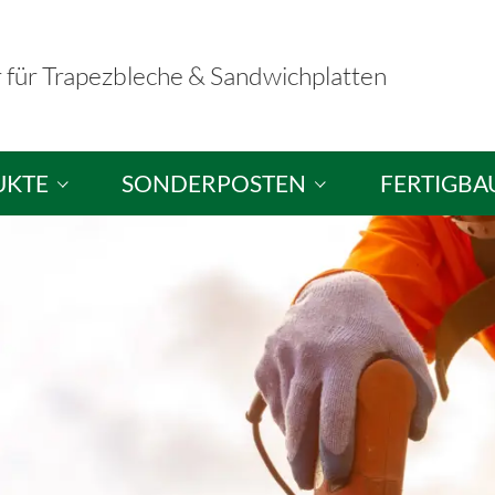
r für Trapezbleche & Sandwichplatten
UKTE
SONDERPOSTEN
FERTIGBA
hplatten
Sandwichplatten / Dachplatten
Fertigbausä
ele
Sandwichelemente / Wandplatten
Musterausst
hutzplatten
Brandschutzelemente
tten
Trapezbleche