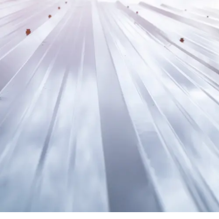
Trapezb
Wellblec
Torpane