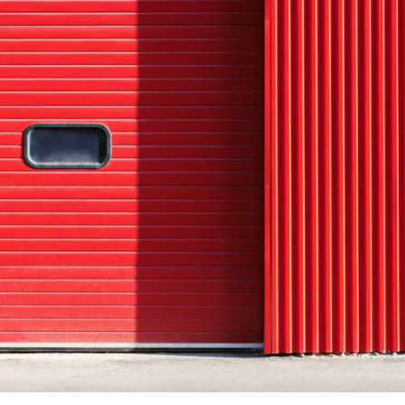
leche
he / Profilbleche
ele