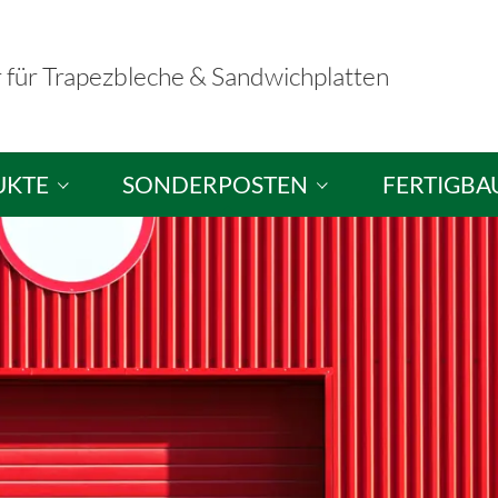
r für Trapezbleche & Sandwichplatten
UKTE
SONDERPOSTEN
FERTIGBA
hplatten
Sandwichplatten / Dachplatten
Fertigbausä
ele
Sandwichelemente / Wandplatten
Musterausst
hutzplatten
Brandschutzelemente
tten
Trapezbleche