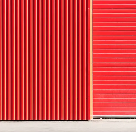
Trapezb
Wellblec
Torpane