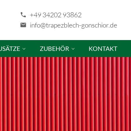
+49 34202 93862
info@trapezblech-gonschior.de
USÄTZE
ZUBEHÖR
KONTAKT
tze & Sonderanfertigungen
Schrauben
ellung
Profilfüller & Kantprofile
Kalotten