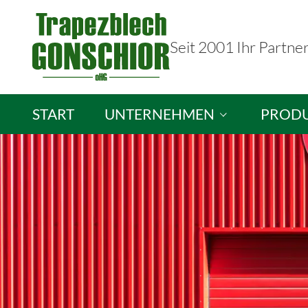
Seit 2001 Ihr Partne
START
UNTERNEHMEN
PROD
Trapezblech Gonschior OHG
Sandwic
Ihre Ansprechpartner
Isopane
Stellenangebote
Brandsc
Lichtpla