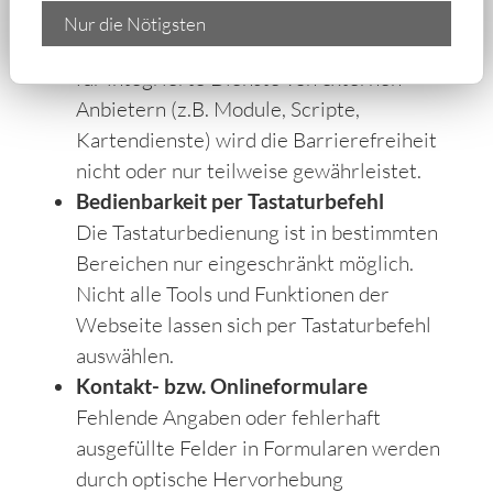
versehen.
Nur die Nötigsten
Drittanbieter-Dienste
für integrierte Dienste von externen
Anbietern (z.B. Module, Scripte,
Kartendienste) wird die Barrierefreiheit
nicht oder nur teilweise gewährleistet.
Bedienbarkeit per Tastaturbefehl
Die Tastaturbedienung ist in bestimmten
Bereichen nur eingeschränkt möglich.
Nicht alle Tools und Funktionen der
Webseite lassen sich per Tastaturbefehl
auswählen.
Kontakt- bzw. Onlineformulare
Fehlende Angaben oder fehlerhaft
ausgefüllte Felder in Formularen werden
durch optische Hervorhebung