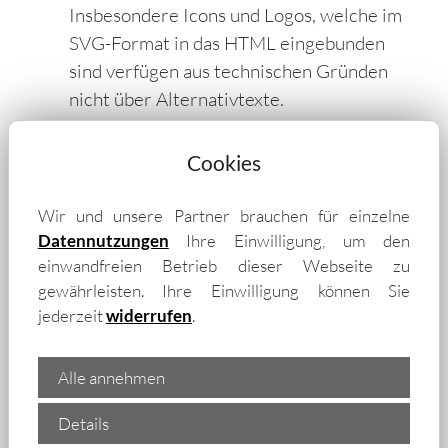
Insbesondere Icons und Logos, welche im
SVG-Format in das HTML eingebunden
sind verfügen aus technischen Gründen
nicht über Alternativtexte.
Interaktive und unwesentliche Elemente
Elemente wie Bildergalerien, Akkordeon-
Cookies
Reiter, Slide-Funktionen oder rein
dekorative Gestaltungselemente sind nur
Wir und unsere Partner brauchen für einzelne
teilweise barrierefrei nutzbar.
Datennutzungen
Ihre Einwilligung, um den
einwandfreien Betrieb dieser Webseite zu
PDF- und sonstige Dokumente
gewährleisten. Ihre Einwilligung können Sie
Dokumente (z.B. PDF), welche über die
jederzeit
widerrufen
.
Webseite bereitgestellt bzw. erstellt
werden, sind nicht barrierefrei. Sie sind u.
Alle annehmen
a. nicht in gut lesbarer Standardschrift
verfügbar, nicht mit Lesezeichen oder ggf.
Details
auch nicht mit Alternativtexten für Bilder