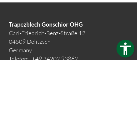
Trapezblech Gonschior OHG
Carl-Friedrich-Benz-Straße 12
04509 Delitzsch
Germany
Telefon:
+49 34202 93862
Telefax:
+49 34202 356593
E-Mail:
info@trapezblech-gonschior.de
Öffnungszeiten:
Mo - Fr: 7:30 - 16:00 Uhr
Kontakt
Barrierefreiheit
Impressum