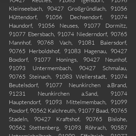
90427 Reutles, 91083 Igelsdorf, 91096
Kleinseebach, 90427 Großgründlach, 91056
Hüttendorf, 91056 Dechsendorf, 91074
Haundorf, 91056 Neuses, 91077 Dormitz,
91077 Ebersbach, 91074 Niederndorf, 90765
Mannhof, 90768 Vach, 91081 Baiersdorf,
90765 Herboldshof, 91083 Hagenau, 90427
Boxdorf, 91077 Honings, 90427 Neunhof,
91093 Untermembach, 90427 Schmalau,
90765 Steinach, 91083 Wellerstadt, 91074
Beutelsdorf, 91077 Neunkirchen a.Brand,
91231 Neunkirchen a.Sand, 91074
Hauptendorf, 91093 Mittelmembach, 91099
Poxdorf, 90562 Kalchreuth, 91077 Baad, 90765
Stadeln, 90427 Kraftshof, 90765 Bislohe,
90562 Stettenberg, 91093 Röhrach, 90587