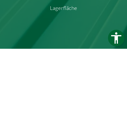
Lagerfläche
Trapezblech Gonschior OHG
Carl-Friedrich-Benz-Straße 12
04509 Delitzsch
Germany
Telefon:
+49 34202 93862
Telefax:
+49 34202 356593
E-Mail:
info@trapezblech-gonschior.de