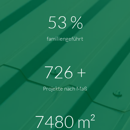
74
%
familiengeführt
977
+
Projekte nach Maß
10436
m²