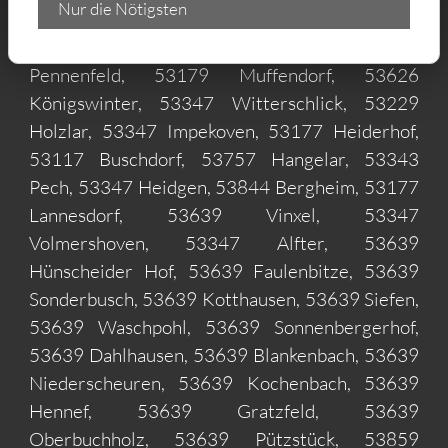
Nur die Nötigsten
Oedekoven, 53229 Niederholtorf, 53639
Niederdollendorf, 53347 Gielsdorf, 53179
Pennenfeld, 53179 Muffendorf, 53626
Königswinter, 53347 Witterschlick, 53229
Holzlar, 53347 Impekoven, 53177 Heiderhof,
53117 Buschdorf, 53757 Hangelar, 53343
Pech, 53347 Heidgen, 53844 Bergheim, 53177
Lannesdorf, 53639 Vinxel, 53347
Volmershoven, 53347 Alfter, 53639
Hünscheider Hof, 53639 Faulenbitze, 53639
Sonderbusch, 53639 Kotthausen, 53639 Siefen,
53639 Waschpohl, 53639 Sonnenbergerhof,
53639 Dahlhausen, 53639 Blankenbach, 53639
Niederscheuren, 53639 Kochenbach, 53639
Hennef, 53639 Gratzfeld, 53639
Oberbuchholz, 53639 Pützstück, 53859