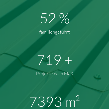
71
%
familiengeführt
935
+
Projekte nach Maß
9939
m²