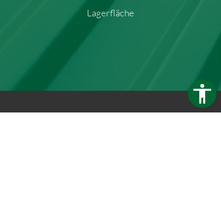
Lagerfläche
Trapezblech Gonschior OHG
Carl-Friedrich-Benz-Straße 12
04509 Delitzsch
Germany
Telefon:
+49 34202 93862
Telefax:
+49 34202 356593
E-Mail:
info@trapezblech-gonschior.de