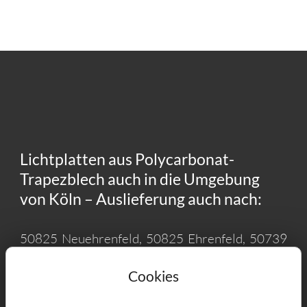
Lichtplatten aus Polycarbonat-
Trapezblech auch in die Umgebung
von Köln – Auslieferung auch nach:
50825 Neuehrenfeld, 50825 Ehrenfeld, 50739
Bilderstöckchen, 50827 Bickendorf, 50827
Cookies
Ossendorf, 50733 Nippes, 50739 Mauenheim,
50829 Vogelsang, 50933 Braunsfeld, 50935