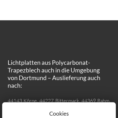
Lichtplatten aus Polycarbonat-
Trapezblech auch in die Umgebung
von Dortmund – Auslieferung auch
nach:
44143 Körne, 44227 Bittermark, 44369 Rahm,
44143 Wambel, 44227 Schanze, 44227
Cookies
Großholthausen, 44267 Benninghofen-Loh,