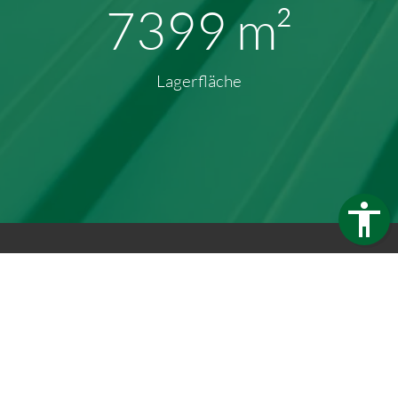
9949
m²
Lagerfläche
Trapezblech Gonschior OHG
Carl-Friedrich-Benz-Straße 12
04509 Delitzsch
Germany
Telefon:
+49 34202 93862