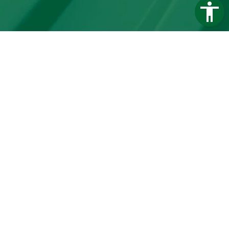
Trapezblech Gonschior OHG
Carl-Friedrich-Benz-Straße 12
04509 Delitzsch
Germany
Telefon:
+49 34202 93862
Telefax:
+49 34202 356593
E-Mail:
info@trapezblech-gonschior.de
Öffnungszeiten:
Mo - Fr: 7:30 - 16:00 Uhr
Kontakt
Barrierefreiheit