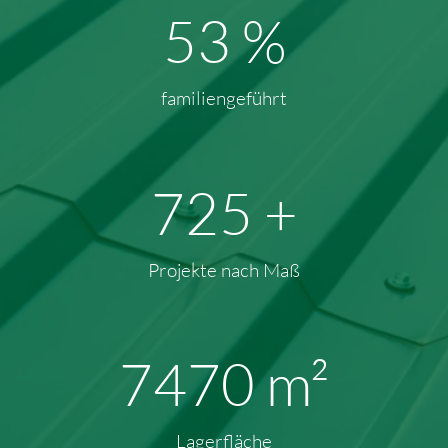
71
%
familiengeführt
941
+
Projekte nach Maß
10009
m²
Lagerfläche