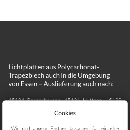
Lichtplatten aus Polycarbonat-
Trapezblech auch in die Umgebung
von Essen – Auslieferung auch nach:
45134 Bergerhausen, 45136 Huttrop, 45139
Südostviertel, 45134 Rellinghausen, 45276
Cookies
Steele, 45130 Südviertel, 45277 Überruhr-
Hinsel, 45136 Rüttenscheid, 45134 Stadtwald,
Wir und unsere Partner brauchen für einzelne