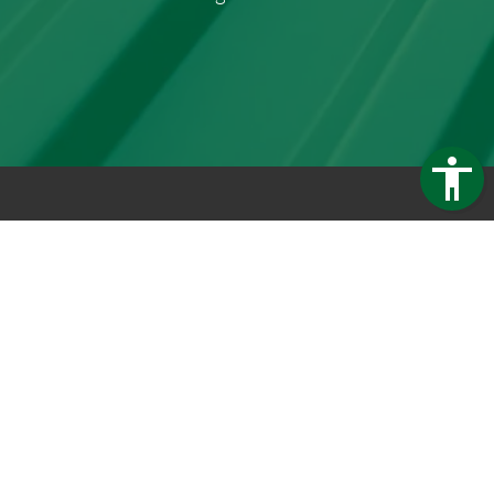
Trapezblech Gonschior OHG
Carl-Friedrich-Benz-Straße 12
04509 Delitzsch
Germany
Telefon:
+49 34202 93862
Telefax:
+49 34202 356593
E-Mail:
info@trapezblech-gonschior.de
Öffnungszeiten:
Mo - Fr: 7:30 - 16:00 Uhr