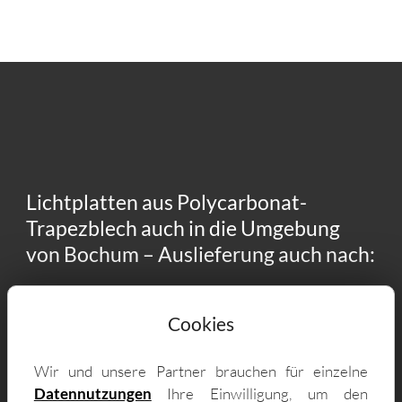
Lichtplatten aus Polycarbonat-
Trapezblech auch in die Umgebung
von Bochum – Auslieferung auch nach:
44797 Wiemelhausen, 44809 Innenstadt,
Cookies
44789 Ehrenfeld, 44869 Eppendorf, 44795
Weitmar, 44809 Hamme, 44791 Altenbochum,
Wir und unsere Partner brauchen für einzelne
44809 Hofstede, 44869 Westenfeld, 44867
Datennutzungen
Ihre Einwilligung, um den