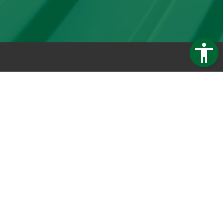
Trapezblech Gonschior OHG
Carl-Friedrich-Benz-Straße 12
04509 Delitzsch
Germany
Telefon:
+49 34202 93862
Telefax:
+49 34202 356593
E-Mail:
info@trapezblech-gonschior.de
Öffnungszeiten:
Mo - Fr: 7:30 - 16:00 Uhr
Kontakt