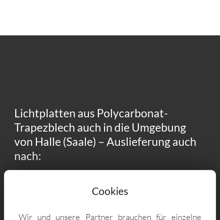
Lichtplatten aus Polycarbonat-
Trapezblech auch in die Umgebung
von Halle (Saale) – Auslieferung auch
nach:
06108 Altstadt, 06112 Lutherplatz, 06108
Cookies
Saaleaue, 06124 Südliche Neustadt, 06112
Dieselstraße, 06126 Versorgungsgebiet, 06126
Wir und unsere Partner brauchen für einzelne