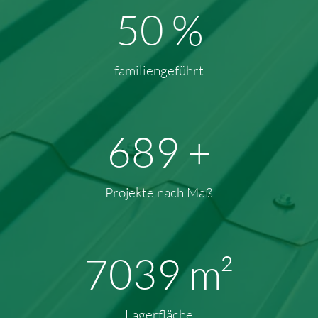
69
%
familiengeführt
914
+
Projekte nach Maß
9694
m²
Lagerfläche