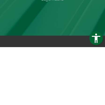
Trapezblech Gonschior OHG
Carl-Friedrich-Benz-Straße 12
04509 Delitzsch
Germany
Telefon:
+49 34202 93862
Telefax:
+49 34202 356593
E-Mail:
info@trapezblech-gonschior.de
Öffnungszeiten:
Mo - Fr: 7:30 - 16:00 Uhr