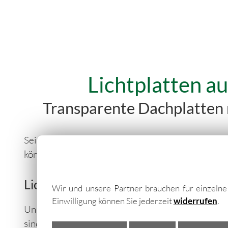
Lichtplatten a
Transparente Dachplatten 
Seit 2018 neu im Programm – PVC Lichtplatten 
können wir der erhöhten Kundennachfrage nach 
Lichtplatten – die Lichtdurchlässige
Wir und unsere Partner brauchen für einzeln
Einwilligung können Sie jederzeit
widerrufen
.
Unsere PVC Lichtelemente sind hoch transparent
sind diese erhört schlagzäh und witterungsbes