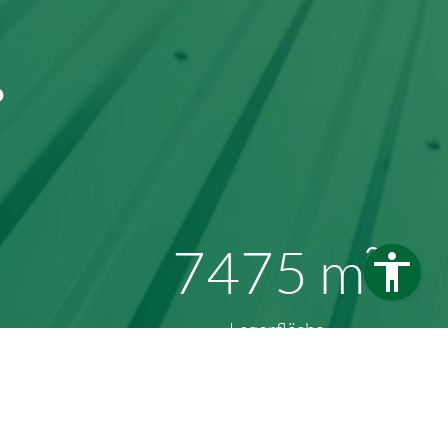
ß
12548
m²
Lagerfläche