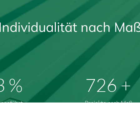
Individualität nach Ma
%
1156
+
geführt
Projekte nach Maß