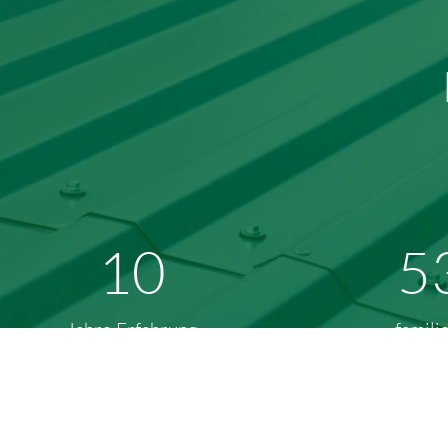
17
89
Jahre Erfahrung
familien