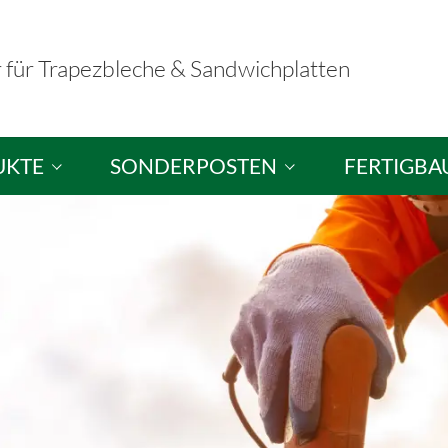
r für Trapezbleche & Sandwichplatten
UKTE
SONDERPOSTEN
FERTIGBA
hplatten
Sandwichplatten / Dachplatten
Fertigbausä
ele
Sandwichelemente / Wandplatten
Musterausst
hutzplatten
Brandschutzelemente
tten
Trapezbleche