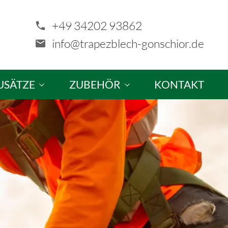
+49 34202 93862
info@trapezblech-gonschior.de
USÄTZE
ZUBEHÖR
KONTAKT
tze & Sonderanfertigungen
Schrauben
ellung
Profilfüller & Kantprofile
Kalotten