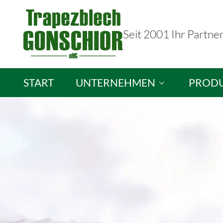
Seit 2001 Ihr Partne
START
UNTERNEHMEN
PROD
Trapezblech Gonschior OHG
Sandwic
Ihre Ansprechpartner
Isopane
Stellenangebote
Brandsc
Lichtpla