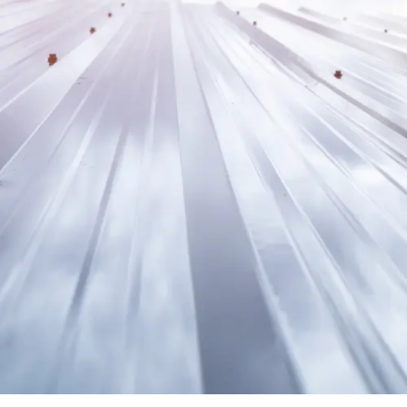
Trapezb
Wellblec
Torpane