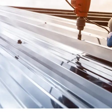
leche
he / Profilbleche
ele