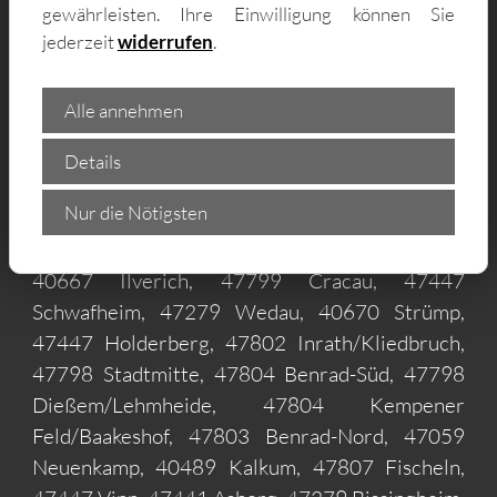
Linn, 47800 Gartenstadt, 47259 Huckingen,
gewährleisten. Ihre Einwilligung können Sie
47803 Bockum, 47057 Hochfeld, 40668 Nierst,
jederzeit
widerrufen
.
40489 Wittlaer, 40668 Lank-Latum, 47249
Buchholz, 47447 Vennikel, 47809 Oppum,
Alle annehmen
47228 Bergheim, 47228 Hochemmerich,
47802 Traar, 47269 Großenbaum, 47802
Details
Verberg, 40668 Langst-Kierst, 47279
Nur die Nötigsten
Wanheimerort, 47269 Rahm, 47720 Krefeld,
40489 Angermund, 40489 Kaiserswerth,
40667 Ilverich, 47799 Cracau, 47447
Schwafheim, 47279 Wedau, 40670 Strümp,
47447 Holderberg, 47802 Inrath/Kliedbruch,
47798 Stadtmitte, 47804 Benrad-Süd, 47798
Dießem/Lehmheide, 47804 Kempener
Feld/Baakeshof, 47803 Benrad-Nord, 47059
Neuenkamp, 40489 Kalkum, 47807 Fischeln,