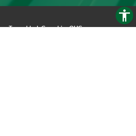
Trapezblech Gonschior OHG
Carl-Friedrich-Benz-Straße 12
04509 Delitzsch
Germany
Telefon:
+49 34202 93862
Telefax:
+49 34202 356593
E-Mail:
info@trapezblech-gonschior.de
Öffnungszeiten:
Mo - Fr: 7:30 - 16:00 Uhr
Kontakt
Barrierefreiheit
Impressum