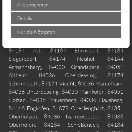
84166 Stempen, 84184 Unterbachham, 84079
Alle annehmen
Antloh, 84036 Götzdorf, 84036 Kammer,
84036 Windten, 84036 Untergangkofen,
Details
84036 Hachelstuhl, 84166 Patzing, 84184
Nur die Nötigsten
Stachersdorf, 84030 Käufelkofen, 84166
Wölflkofen, 84030 Hader, 84095 Unterlippach,
84184 Ast, 84184 Ehrnsdorf, 84184
Siegersdorf, 84174 Neuhof, 84144
Armannsberg, 84030 Grandsberg, 84051
Altheim, 84036 Oberdessing, 84174
Schirmreuth, 84174 Viecht, 84036 Mantelkam,
84036 Unterdessing, 84030 Pfarrkofen, 84051
Holzen, 84036 Frauenberg, 84036 Hausberg,
84166 Engkofen, 84079 Oberlenghart, 84051
Oberholzen, 84036 Narrenstetten, 84036
Oberhöfen, 84184 Schießeneck, 84184