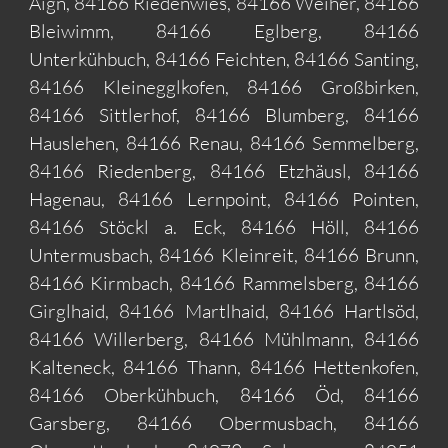
Aign, 84166 Riedenwies, 84166 Weiher, 84166
Bleiwimm, 84166 Eglberg, 84166
Unterkühbuch, 84166 Feichten, 84166 Santing,
84166 Kleinegglkofen, 84166 Großbirken,
84166 Sittlerhof, 84166 Blumberg, 84166
Hauslehen, 84166 Renau, 84166 Semmelberg,
84166 Riedenberg, 84166 Etzhäusl, 84166
Hagenau, 84166 Lernpoint, 84166 Pointen,
84166 Stöckl a. Eck, 84166 Höll, 84166
Untermusbach, 84166 Kleinreit, 84166 Brunn,
84166 Kirmbach, 84166 Rammelsberg, 84166
Girglhaid, 84166 Martlhaid, 84166 Hartlsöd,
84166 Willerberg, 84166 Mühlmann, 84166
Kalteneck, 84166 Thann, 84166 Hettenkofen,
84166 Oberkühbuch, 84166 Öd, 84166
Garsberg, 84166 Obermusbach, 84166