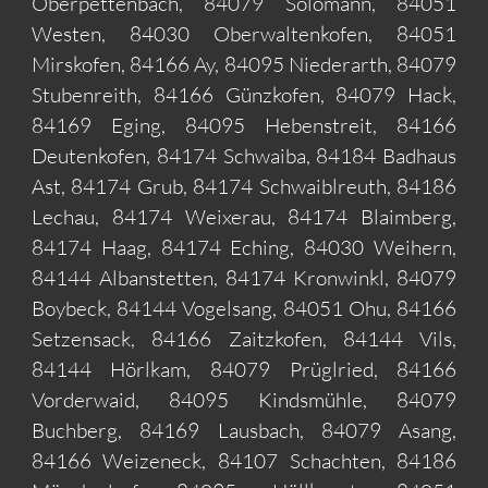
Oberpettenbach, 84079 Solomann, 84051
Westen, 84030 Oberwaltenkofen, 84051
Mirskofen, 84166 Ay, 84095 Niederarth, 84079
Stubenreith, 84166 Günzkofen, 84079 Hack,
84169 Eging, 84095 Hebenstreit, 84166
Deutenkofen, 84174 Schwaiba, 84184 Badhaus
Ast, 84174 Grub, 84174 Schwaiblreuth, 84186
Lechau, 84174 Weixerau, 84174 Blaimberg,
84174 Haag, 84174 Eching, 84030 Weihern,
84144 Albanstetten, 84174 Kronwinkl, 84079
Boybeck, 84144 Vogelsang, 84051 Ohu, 84166
Setzensack, 84166 Zaitzkofen, 84144 Vils,
84144 Hörlkam, 84079 Prüglried, 84166
Vorderwaid, 84095 Kindsmühle, 84079
Buchberg, 84169 Lausbach, 84079 Asang,
84166 Weizeneck, 84107 Schachten, 84186