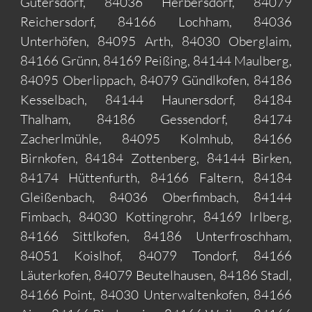
Gütersdorf, 84036 Herbersdorf, 84079
Reichersdorf, 84166 Lochham, 84036
Unterhöfen, 84095 Arth, 84030 Oberglaim,
84166 Grünn, 84169 Peißing, 84144 Maulberg,
84095 Oberlippach, 84079 Gündlkofen, 84186
Kesselbach, 84144 Haunersdorf, 84184
Thalham, 84186 Gessendorf, 84174
Zacherlmühle, 84095 Kolmhub, 84166
Birnkofen, 84184 Zottenberg, 84144 Birken,
84174 Hüttenfurth, 84166 Faltern, 84184
Gleißenbach, 84036 Oberfimbach, 84144
Fimbach, 84030 Kottingrohr, 84169 Irlberg,
84166 Sittlkofen, 84186 Unterfroschham,
84051 Koislhof, 84079 Tondorf, 84166
Läuterkofen, 84079 Beutelhausen, 84186 Stadl,
84166 Point, 84030 Unterwaltenkofen, 84166