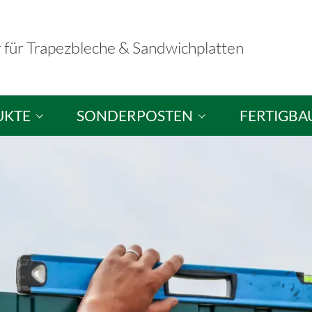
r für Trapezbleche & Sandwichplatten
UKTE
SONDERPOSTEN
FERTIGBA
hplatten
Sandwichplatten / Dachplatten
Fertigbausä
ele
Sandwichelemente / Wandplatten
Musterausst
hutzplatten
Brandschutzelemente
tten
Trapezbleche