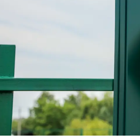
Trapezb
Wellblec
Torpane