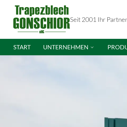
Seit 2001 Ihr Partne
START
UNTERNEHMEN
PROD
Trapezblech Gonschior OHG
Sandwic
Ihre Ansprechpartner
Isopane
Stellenangebote
Brandsc
Lichtpla