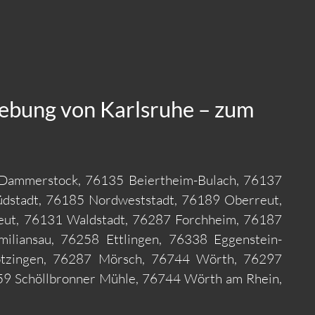
gebung von Karlsruhe – zum
-Dammerstock, 76135 Beiertheim-Bulach, 76137
üdstadt, 76185 Nordweststadt, 76189 Oberreut,
eut, 76131 Waldstadt, 76287 Forchheim, 76187
liansau, 76258 Ettlingen, 76338 Eggenstein-
ötzingen, 76287 Mörsch, 76744 Wörth, 76297
59 Schöllbronner Mühle, 76744 Wörth am Rhein,