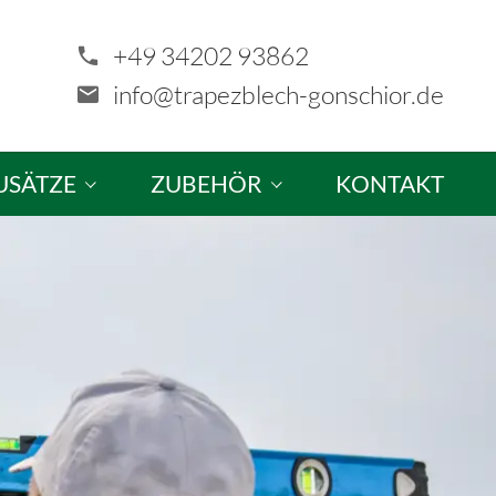
+49 34202 93862
info@trapezblech-gonschior.de
USÄTZE
ZUBEHÖR
KONTAKT
tze & Sonderanfertigungen
Schrauben
ellung
Profilfüller & Kantprofile
Kalotten