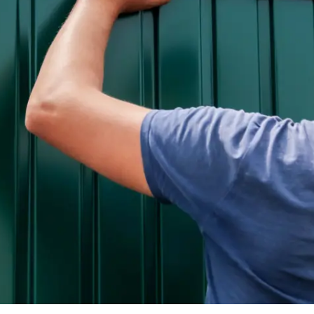
leche
he / Profilbleche
ele