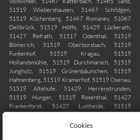
Voiswinkel, 51467 Katterbach, 51465 Sand,
51519 Wiebershausen, 51467 Schildgen,
51519 Küchenberg, 51467 Romaney, 51067
Dellbrück, 51519 Höffe, 51429 Lückerath,
51427 Refrath, 51517 Odenthal, 51519
Bömerich, 51519 Oberborsbach, 51519
Funkenhof, 51519 Kragau, 51519
Hollandsmühle, 51519 Durchmarsch, 51519
Jungholz, 51519 Grünenbäumchen, 51519
Hahnenberg, 51519 Kramerhof, 51519 Osenau,
51519 Altehufe, 51429 Herrenstrunden,
51519 Hunger, 51519 Rosenthal, 51427
Frankenforst, 51427 Lustheide, 51519
Menrath, 51467 Dünnwald, 51067 Holweide,
51519 Scherf, 51429 Bensberg, 51519
Cookies
Schallemich, 51519 Klasmühle, 51519