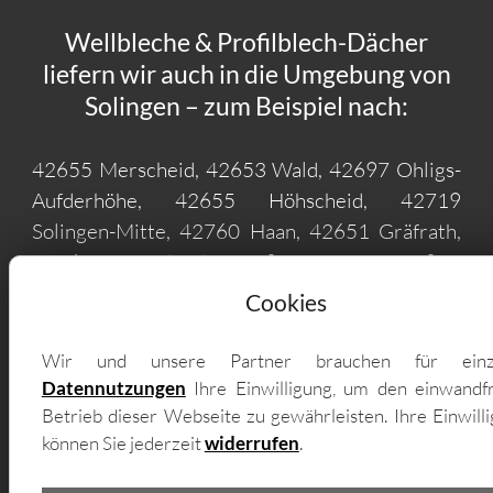
Wellbleche & Profilblech-Dächer
liefern wir auch in die Umgebung von
Solingen – zum Beispiel nach:
42655 Merscheid, 42653 Wald, 42697 Ohligs-
Aufderhöhe, 42655 Höhscheid, 42719
Solingen-Mitte, 42760 Haan, 42651 Gräfrath,
40764 Wiescheid, 42781 Gruiten, 42857
Cronenberg, 42327 Vohwinkel, 42387
Cookies
Wuppertal, 42799 Witzhelden, 42799
Leichlingen (Rheinland), 42799 Leichlingen,
Wir und unsere Partner brauchen für einz
42659 Burg, 40711 Hilden, 42895 Remscheid,
Datennutzungen
Ihre Einwilligung, um den einwandf
40764 Immigrath, 40764 Richrath, 42107
Betrieb dieser Webseite zu gewährleisten. Ihre Einwill
können Sie jederzeit
widerrufen
.
Elberfeld, 40746 Langenfeld (Rheinland),
40699 Hochdahl, 42853 Innen, 42859 Süd,