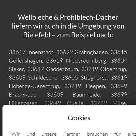
Wellbleche & Profilblech-Dächer
liefern wir auch in die Umgebung von
Bielefeld – zum Beispiel nach:
33617 Innenstadt, 33699 Gräfinghagen, 33615
Gellershagen, 33619 Niederdornberg, 33604
Sieker, 33617 Gadderbaum, 33719 Oldentrup,
33609 Schildesche, 33605 Stieghorst, 33619
Hoberge-Uerentrup, 33719 Heepen, 33649
Brackwede, 33609 Baumheide, 33699
Hillegossen, 33649 Quelle, 33729 Milse,
33619 Großdornberg, 33739 Theesen, 33619
Cookies
Babenhausen, 33719 Brönninghausen, 33729
Brake, 33739 Vilsendorf, 33699 Lämershagen,
Wir und unsere Partner brauchen für einz