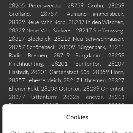
28205 Peterswerder, 28759 Grohn, 28259
Grolland, 28757 Aumund-Hammersbeck,
28329 Neue Vahr Nord, 28237 In den Wischen,
28329 Neue Vahr Südwest, 28217 Steffensweg,
28327 Blockdiek, 28213 Neu Schwachhausen,
28757 Schönebeck, 28209 Bürgerpark, 28211
Radio Bremen, 28719 Burgdamm, 28259
Kirchhuchting, 28201 Buntentor, 28207
Hastedt, 28201 Gartenstadt Süd, 28359 Horn,
28357 Lehesterdeich, 28217 Utbremen, 28327
Ellener Feld, 28203 Ostertor, 28239 Ohlenhof,
28277 Kattenturm, 28325 Tenever, 28213
Riensberg, 28217 Handelshäfen, 28203
Steintor, 28279 Habenhausen, 28329
Cookies
Gartenstadt Vahr, 28217 Westend, 28201
Huckelriede, 28199 Alte Neustadt, 28237
Wir und unsere Partner brauchen für einz