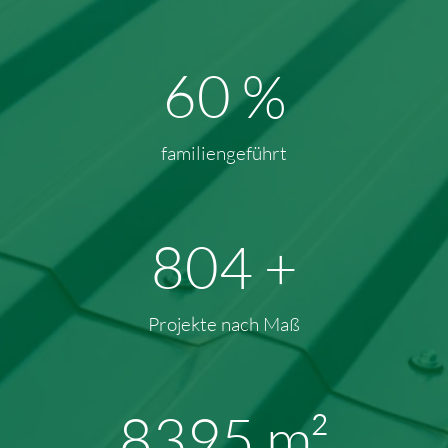
93
%
familiengeführt
1196
+
Projekte nach Maß
13018
m²