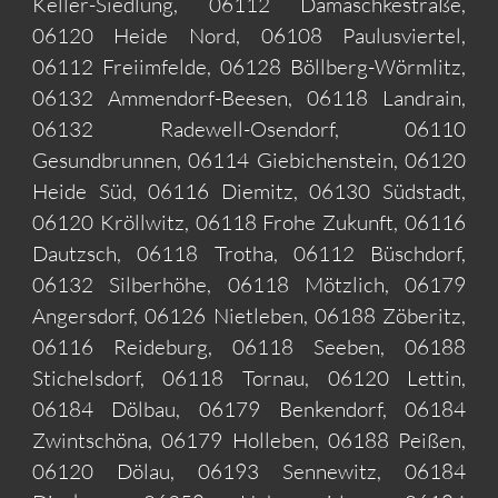
Keller-Siedlung, 06112 Damaschkestraße,
06120 Heide Nord, 06108 Paulusviertel,
06112 Freiimfelde, 06128 Böllberg-Wörmlitz,
06132 Ammendorf-Beesen, 06118 Landrain,
06132 Radewell-Osendorf, 06110
Gesundbrunnen, 06114 Giebichenstein, 06120
Heide Süd, 06116 Diemitz, 06130 Südstadt,
06120 Kröllwitz, 06118 Frohe Zukunft, 06116
Dautzsch, 06118 Trotha, 06112 Büschdorf,
06132 Silberhöhe, 06118 Mötzlich, 06179
Angersdorf, 06126 Nietleben, 06188 Zöberitz,
06116 Reideburg, 06118 Seeben, 06188
Stichelsdorf, 06118 Tornau, 06120 Lettin,
06184 Dölbau, 06179 Benkendorf, 06184
Zwintschöna, 06179 Holleben, 06188 Peißen,
06120 Dölau, 06193 Sennewitz, 06184