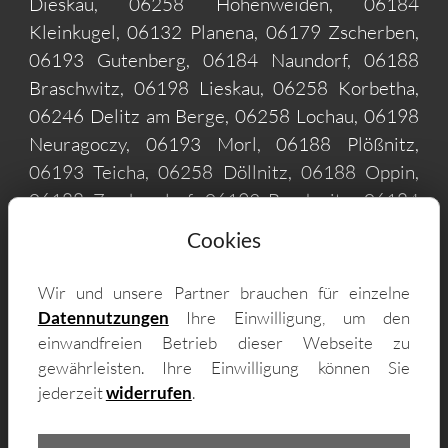
Dieskau, 06258 Hohenweiden, 06184
Kleinkugel, 06132 Planena, 06179 Zscherben,
06193 Gutenberg, 06184 Naundorf, 06188
Braschwitz, 06198 Lieskau, 06258 Korbetha,
06246 Delitz am Berge, 06258 Lochau, 06198
Neuragoczy, 06193 Morl, 06188 Plößnitz,
06193 Teicha, 06258 Döllnitz, 06188 Oppin,
06188 Zwebendorf, 06193 Brachwitz, 06184
Kabelsketal, 06198 Schiepzig, 06184 Benndorf,
Cookies
06193 Möderau, 06258 Schkopau, 06198
Bennstedt
Wir und unsere Partner brauchen für einzelne
Datennutzungen
Ihre Einwilligung, um den
einwandfreien Betrieb dieser Webseite zu
gewährleisten. Ihre Einwilligung können Sie
jederzeit
widerrufen
.