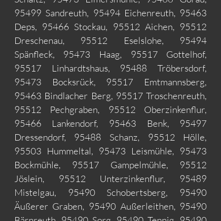
95499 Sandreuth, 95494 Eichenreuth, 95463
Deps, 95466 Stockau, 95512 Aichen, 95512
Dreschenau, 95512 Eselslohe, 95494
Spänfleck, 95473 Haag, 95517 Gottelhof,
95517 Linhardtshaus, 95488 Tröbersdorf,
95473 Bocksrück, 95517 Emtmannsberg,
95463 Bindlacher Berg, 95517 Troschenreuth,
95512 Pechgraben, 95512 Oberzinkenflur,
95466 Lankendorf, 95463 Benk, 95497
Dressendorf, 95488 Schanz, 95512 Hölle,
95503 Hummeltal, 95473 Leismühle, 95473
Bockmühle, 95517 Gampelmühle, 95512
Jöslein, 95512 Unterzinkenflur, 95489
Mistelgau, 95490 Schobertsberg, 95490
Äußerer Graben, 95490 Außerleithen, 95490
Bärnreuth, 95490 Sorg, 95490 Tennig, 95490