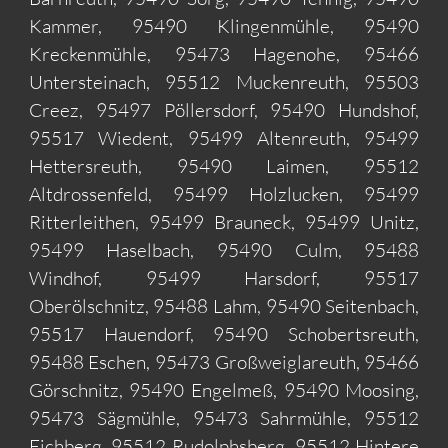
Kammer, 95490 Klingenmühle, 95490
Kreckenmühle, 95473 Hagenohe, 95466
Untersteinach, 95512 Muckenreuth, 95503
Creez, 95497 Pöllersdorf, 95490 Hundshof,
95517 Wiedent, 95499 Altenreuth, 95499
Hettersreuth, 95490 Laimen, 95512
Altdrossenfeld, 95499 Holzlucken, 95499
Ritterleithen, 95499 Brauneck, 95499 Unitz,
95499 Haselbach, 95490 Culm, 95488
Windhof, 95499 Harsdorf, 95517
Oberölschnitz, 95488 Lahm, 95490 Seitenbach,
95517 Hauendorf, 95490 Schobertsreuth,
95488 Eschen, 95473 Großweiglareuth, 95466
Görschnitz, 95490 Engelmeß, 95490 Moosing,
95473 Sägmühle, 95473 Sahrmühle, 95512
Eichberg, 95512 Rudolphsberg, 95512 Hintere