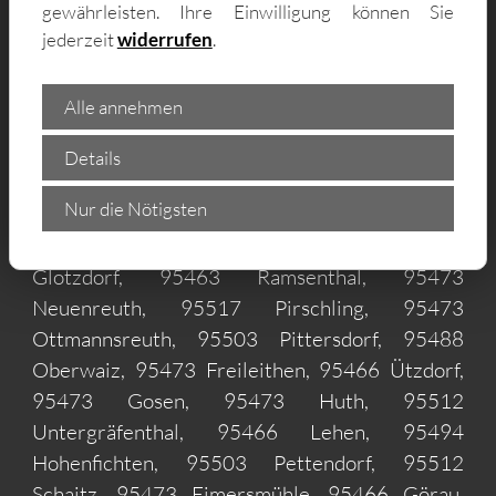
gewährleisten. Ihre Einwilligung können Sie
Schnörrleinsmühle, 95511 Finkenmühle, 95511
jederzeit
widerrufen
.
Sonnenleite, 95494 Thalmühle, 95448
Rödensdorf, 95517 Bühl, 95494 Lichtenheide,
Alle annehmen
95494 Gesees, 95463 Allersdorf, 95463
Crottendorf, 95488 Lohe, 95517 Schamelsberg,
Details
95473 Kamerun, 95466 Döhlau, 95500
Nur die Nötigsten
Altenplos, 95473 Culmberg, 95473
Obernschreez, 95473 Unternschreez, 95466
Glotzdorf, 95463 Ramsenthal, 95473
Neuenreuth, 95517 Pirschling, 95473
Ottmannsreuth, 95503 Pittersdorf, 95488
Oberwaiz, 95473 Freileithen, 95466 Ützdorf,
95473 Gosen, 95473 Huth, 95512
Untergräfenthal, 95466 Lehen, 95494
Hohenfichten, 95503 Pettendorf, 95512
Schaitz, 95473 Eimersmühle, 95466 Görau,