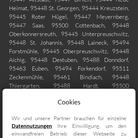
Heimat, 95448 St. Georgen, 95444 Kreuzstein,
95445 Roter Hügel, 95447 Meyernberg,
95447 Saas, 95500 Cottenbach, 95448
Oberkonnersreuth, 95445 Unterpreuschwitz,
95448 St. Johannis, 95448 Laineck, 95494
Forstmühle, 95445 Oberpreuschwitz, 95448
Aichig, 95448 Destuben, 95488 Donndorf,
95463 Euben, 95494 Forkendorf, 95511
Zeckenmühle, 95461 Bindlach, 95448
Thiergarten, 95488 Hardt, 95500
Heinersreuth, 95511 Mistelbach, 95448
Cookies
Wolfsbach, 95488 Forst, 95445 Dörnhof,
95500 Unterwaiz, 95448 Seulbitz, 95488
Wir und unsere Partner brauchen für einzelne
Neustädtlein, 95488 Wolfsgraben, 95488 Stein,
Datennutzungen
Ihre Einwilligung, um den
95486 Eckersdorf, 95517 Hühl, 95511
einwandfreien Betrieb dieser Webseite zu
Poppenmühle, 95511 Trautscheit, 95511