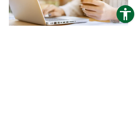
Trapezblech Gonschior OHG
Carl-Friedrich-Benz-Straße 12