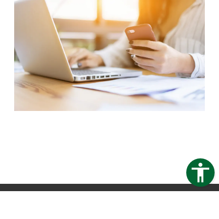
Trapezblech Gonschior OHG