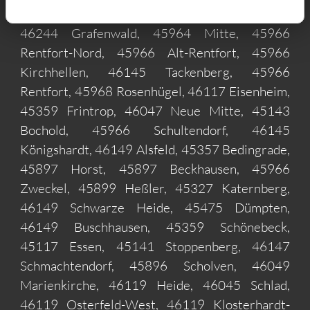
Gladbeck, 45356 Gerschede, 45968 Butendorf,
46244 Grafenwald, 45964 Mitte, 45966
Rentfort-Nord, 45966 Alt-Rentfort, 45966
Kirchhellen, 46145 Tackenberg, 45966
Rentfort, 45968 Rosenhügel, 46117 Eisenheim,
45359 Frintrop, 46047 Neue Mitte, 45143
Bochold, 45966 Schultendorf, 46145
Königshardt, 46149 Alsfeld, 45357 Bedingrade,
45897 Horst, 45897 Beckhausen, 45966
Zweckel, 45899 Heßler, 45327 Katernberg,
46149 Schwarze Heide, 45475 Dümpten,
46149 Buschhausen, 45359 Schönebeck,
45117 Essen, 45141 Stoppenberg, 46147
Schmachtendorf, 45896 Scholven, 46049
Marienkirche, 46119 Heide, 46045 Schlad,
46119 Osterfeld-West, 46119 Klosterhardt-