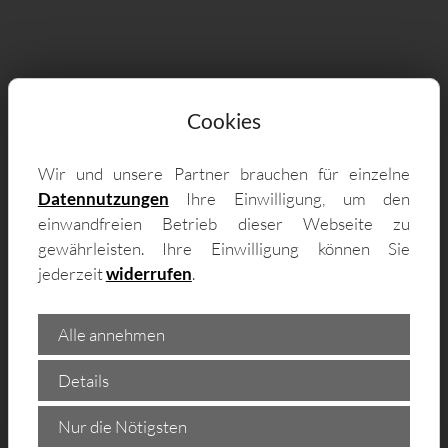
Wir liefern Ihre Sandwichplatten &
Cookies
Dachplatten nach Maß auch in ihren
Bottrop aus – zum Beispiel in:
Wir und unsere Partner brauchen für einzelne
Datennutzungen
Ihre Einwilligung, um den
46238 Batenbrock, 46238 Welheimer Mark,
einwandfreien Betrieb dieser Webseite zu
46244 Holthausen, 46244 Overhagen, 46236
gewährleisten. Ihre Einwilligung können Sie
Stadtmitte, 46242 Süd, 46242 Lehmkuhle,
jederzeit
widerrufen
.
46244 Kirchhellen Mitte, 46238 Welheim,
46240 Boy, 46240 Eigen, 46242 Ebel, 46242
Alle annehmen
Fuhlenbrock, 46242 Vonderort, 45964
Details
Ellinghorst, 45329 Karnap, 45329 Vogelheim,
45356 Dellwig, 45968 Brauck, 45356
Nur die Nötigsten
Bergeborbeck, 46142 Oberhausen, 45955