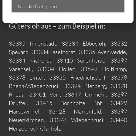
Nur die Nötigsten
Wir liefern Ihre Sandwichplatten &
Dachplatten nach Maß auch in ihren
Gütersloh aus – zum Beispiel in:
33335 Innenstadt, 33334 Ebbesloh, 33332
Spexard, 33334 Isselhorst, 33335 Avenwedde,
33334 Niehorst, 33415 Sürenheide, 33397
Varensell, 33334 Hollen, 33649 Holtkamp,
33378 Lintel, 33335 Friedrichsdorf, 33378
Rheda-Wiedenbrück, 33394 Rietberg, 33378
Rheda, 33401 Verl, 33647 Ummeln, 33397
Druffel, 33415 Bornholte Bhf, 33429
Harsewinkel, 33428 Marienfeld, 33397
Neuenkirchen, 33378 Wiedenbrück, 33440
Herzebrock-Clarholz