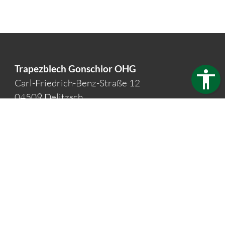
Trapezblech Gonschior OHG
Carl-Friedrich-Benz-Straße 12
04509 Delitzsch
Germany
Telefon:
+49 34202 93862
Telefax:
+49 34202 356593
E-Mail:
info@trapezblech-gonschior.de
Öffnungszeiten:
Mo - Fr: 7:30 - 16:00 Uhr
Kontakt
Barrierefreiheit