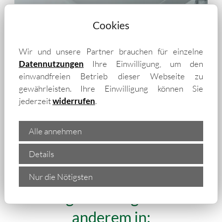
Cookies
Wir und unsere Partner brauchen für einzelne
Datennutzungen
Ihre Einwilligung, um den
einwandfreien Betrieb dieser Webseite zu
gewährleisten. Ihre Einwilligung können Sie
jederzeit
widerrufen
.
Alle annehmen
„Wir liefern isolierte
Details
Trapezbleche und Isopaneele
auch in die Umgebung von
Nur die Nötigsten
Freiburg im Breisgau – unter
anderem in: