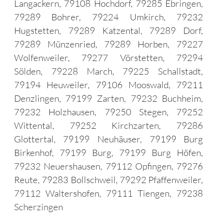
Langackern, 79108 Hochdorf, 79285 Ebringen,
79289 Bohrer, 79224 Umkirch, 79232
Hugstetten, 79289 Katzental, 79289 Dorf,
79289 Münzenried, 79289 Horben, 79227
Wolfenweiler, 79277 Vörstetten, 79294
Sölden, 79228 March, 79225 Schallstadt,
79194 Heuweiler, 79106 Mooswald, 79211
Denzlingen, 79199 Zarten, 79232 Buchheim,
79232 Holzhausen, 79250 Stegen, 79252
Wittental, 79252 Kirchzarten, 79286
Glottertal, 79199 Neuhäuser, 79199 Burg
Birkenhof, 79199 Burg, 79199 Burg Höfen,
79232 Neuershausen, 79112 Opfingen, 79276
Reute, 79283 Bollschweil, 79292 Pfaffenweiler,
79112 Waltershofen, 79111 Tiengen, 79238
Scherzingen