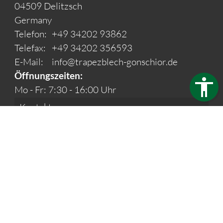
04509 Delitzsch
Germany
Telefon:
+49 34202 93862
Telefax:
+49 34202 356593
E-Mail:
info@trapezblech-gonschior.de
Öffnungszeiten:
Mo - Fr: 7:30 - 16:00 Uhr
Kontakt
Barrierefreiheit
Impressum
Datenschutz
Webdesign & Seo
www.myartside.de