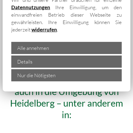
Datennutzungen
Ihre Einwilligung, um den
einwandfreien Betrieb dieser Webseite zu
gewährleisten. Ihre Einwilligung können Sie
jederzeit
widerrufen
.
Alle annehmen
Details
„Wir liefern isolierte
Nur die Nötigsten
Trapezbleche und Isopaneele
auch in die Umgebung von
Heidelberg – unter anderem
in: