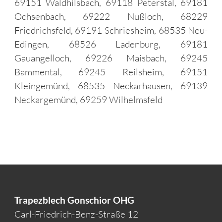
69151 Waldhilsbach, 69118 Peterstal, 69181
Ochsenbach, 69222 Nußloch, 68229
Friedrichsfeld, 69191 Schriesheim, 68535 Neu-
Edingen, 68526 Ladenburg, 69181
Gauangelloch, 69226 Maisbach, 69245
Bammental, 69245 Reilsheim, 69151
Kleingemünd, 68535 Neckarhausen, 69139
Neckargemünd, 69259 Wilhelmsfeld
Trapezblech Gonschior OHG
Carl-Friedrich-Benz-Straße 12