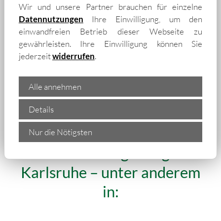
Wir und unsere Partner brauchen für einzelne
Datennutzungen
Ihre Einwilligung, um den
einwandfreien Betrieb dieser Webseite zu
gewährleisten. Ihre Einwilligung können Sie
jederzeit
widerrufen
.
Alle annehmen
Details
„Wir liefern isolierte
Trapezbleche und Isopaneele
Nur die Nötigsten
auch in die Umgebung von
Karlsruhe – unter anderem
in: