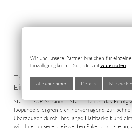
I
Vielseitige, gü
Wir und unsere Partner brauchen für einzeln
Einwilligung können Sie jederzeit
widerrufen
.
Thermowandelemente und Thermoda
Alle annehmen
Details
Nur die Nö
Einsatzbereiche in Aschaffenburg 
Stahl – PUR-Schaum – Stahl – lautet das Erfolgs
Isopaneele eignen sich hervorragend zur schn
überzeugen durch Ihre lange Haltbarkeit und ei
wir Ihnen unsere preiswerten Paketprodukte an, w