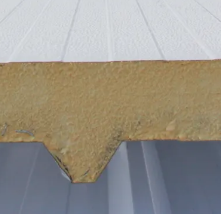
leche
he / Profilbleche
ele