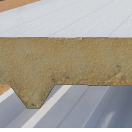
Trapezb
Wellblec
Torpane