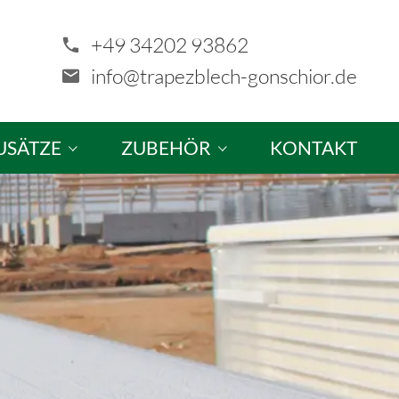
+49 34202 93862
info@trapezblech-gonschior.de
USÄTZE
ZUBEHÖR
KONTAKT
tze & Sonderanfertigungen
Schrauben
ellung
Profilfüller & Kantprofile
Kalotten