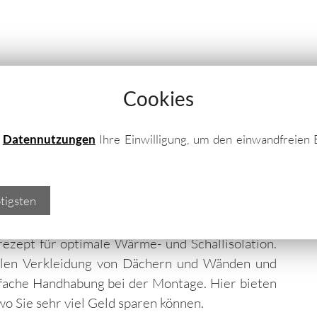
Cookies
sopaneele in Aschaffenbu
nstige & effiziente Wärmedämmung
e
Datennutzungen
Ihre Einwilligung, um den einwandfreien 
chelemente für verschiedene
tigsten
und Umgebung!
rezept für optimale Wärme- und Schallisolation.
ellen Verkleidung von Dächern und Wänden und
nfache Handhabung bei der Montage. Hier bieten
o Sie sehr viel Geld sparen können.