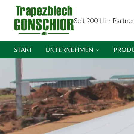
Seit 2001 Ihr Partne
START
UNTERNEHMEN
PROD
Trapezblech Gonschior OHG
Sandwic
Ihre Ansprechpartner
Isopane
Stellenangebote
Brandsc
Lichtpla