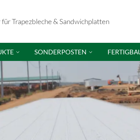
r für Trapezbleche & Sandwichplatten
UKTE
SONDERPOSTEN
FERTIGBA
hplatten
Sandwichplatten / Dachplatten
Fertigbausä
ele
Sandwichelemente / Wandplatten
Musterausst
hutzplatten
Brandschutzelemente
tten
Trapezbleche