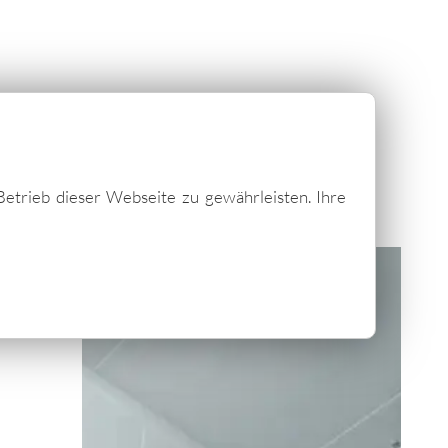
rg
 mit Trapezblech
Betrieb dieser Webseite zu gewährleisten. Ihre