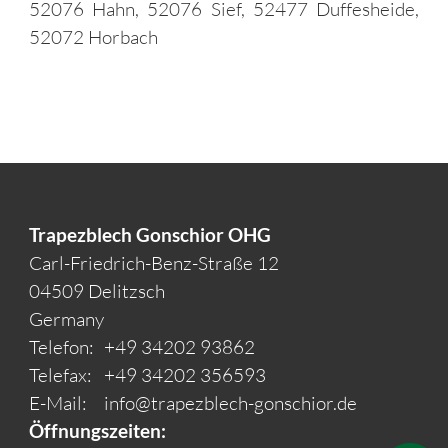
52076 Hahn, 52076 Sief, 52477 Duffesheide,
52072 Horbach
Trapezblech Gonschior OHG
Carl-Friedrich-Benz-Straße 12
04509 Delitzsch
Germany
Telefon:
+49 34202 93862
Telefax:
+49 34202 356593
E-Mail:
info@trapezblech-gonschior.de
Öffnungszeiten: