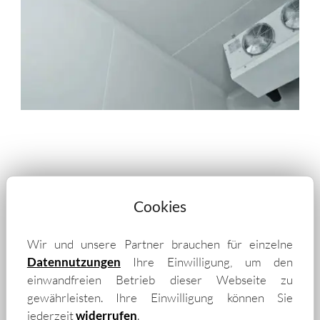
Cookies
„Wir liefern isolierte
Wir und unsere Partner brauchen für einzelne
Trapezbleche und Isopaneele
Datennutzungen
Ihre Einwilligung, um den
auch in die Umgebung von
einwandfreien Betrieb dieser Webseite zu
gewährleisten. Ihre Einwilligung können Sie
Bergisch Gladbach – unter
jederzeit
widerrufen
.