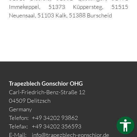
Immekeppel, 51373 Küppersteg, 51515
Neuensaal, 51103 Kalk, 51388 Burscheid
Trapezblech Gonschior OHG
Carl-Friedrich-Benz-Straße 12
04509 Delitzsch
Germany
Telefon:
+49 34202 93862
Telefax:
+49 34202 356593
E-Mail:
info@trapezblech-gonschior.de