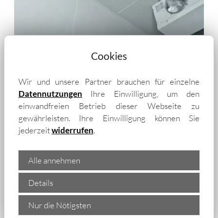
Cookies
Wir und unsere Partner brauchen für einzelne
Datennutzungen
Ihre Einwilligung, um den
einwandfreien Betrieb dieser Webseite zu
gewährleisten. Ihre Einwilligung können Sie
„Wir liefern isolierte
jederzeit
widerrufen
.
Trapezbleche und Isopaneele
auch in die Umgebung von
Alle annehmen
Leverkusen – unter anderem
Details
in:
Nur die Nötigsten