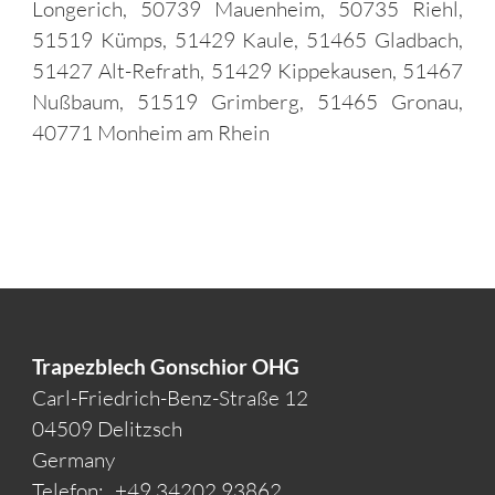
Longerich, 50739 Mauenheim, 50735 Riehl,
51519 Kümps, 51429 Kaule, 51465 Gladbach,
51427 Alt-Refrath, 51429 Kippekausen, 51467
Nußbaum, 51519 Grimberg, 51465 Gronau,
40771 Monheim am Rhein
Trapezblech Gonschior OHG
Carl-Friedrich-Benz-Straße 12
04509 Delitzsch
Germany
Telefon:
+49 34202 93862