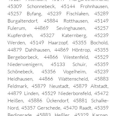
45309 Schonnebeck, 45144 Frohnhausen,
45257 Byfang, 45239 Fischlaken, 45289
Burgaltendorf, 45884 Rotthausen, 45149
Fulerum, 44869 Sevinghausen, 45257
Kupferdreh, 45327 Katernberg, 45239
Werden, 45149 Haarzopf, 45355 Bochold,
44879 Dahlhausen, 44869 Höntrop, 45355
Bergeborbeck, 44866 Westenfeld, 45529
Niederwenigern, 45133 Schuir, 45359
Schönebeck, 45356 Vogelheim, 45239
Heidhausen, 44866 Wattenscheid, 45883
Feldmark, 45879 Neustadt, 45879 Altstadt,
44879 Linden, 45529 Niederbonsfeld, 45472
Heißen, 45886 Ückendorf, 45881 Schalke-
Nord, 45357 Gerschede, 45470 Raadt, 45359
Bedingrade, 45883 Heßler, 45329 Karnap,