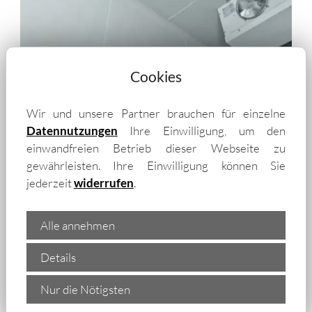
Cookies
Wir und unsere Partner brauchen für einzelne
Datennutzungen
Ihre Einwilligung, um den
einwandfreien Betrieb dieser Webseite zu
gewährleisten. Ihre Einwilligung können Sie
„Wir liefern isolierte
jederzeit
widerrufen
.
Trapezbleche und Isopaneele
auch in die Umgebung von
Alle annehmen
Essen – unter anderem in:
Details
Nur die Nötigsten