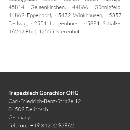
45814 Gelsenkirchen, 44866 Günnigfeld,
44869 Eppendorf, 45472 Winkhausen, 45357
Dellwig, 42551 Langenhorst, 45881 Schalke,
46242 Ebel, 42555 Nierenhof
Trapezblech Gonschior OHG
Carl-Friedrich-Benz-Straße 12
04509 Delitzsch
Germany
Telefon:
+49 34202 93862