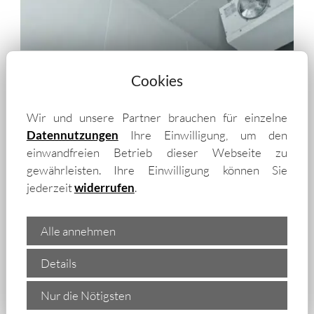
Cookies
Wir und unsere Partner brauchen für einzelne
Datennutzungen
Ihre Einwilligung, um den
einwandfreien Betrieb dieser Webseite zu
gewährleisten. Ihre Einwilligung können Sie
„Wir liefern isolierte
jederzeit
widerrufen
.
Trapezbleche und Isopaneele
auch in die Umgebung von
Alle annehmen
Halle (Saale) – unter
Details
anderem in:
Nur die Nötigsten