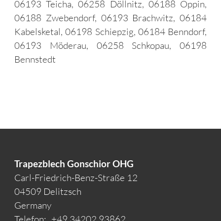
06193 Teicha, 06258 Döllnitz, 06188 Oppin,
06188 Zwebendorf, 06193 Brachwitz, 06184
Kabelsketal, 06198 Schiepzig, 06184 Benndorf,
06193 Möderau, 06258 Schkopau, 06198
Bennstedt
Trapezblech Gonschior OHG
Carl-Friedrich-Benz-Straße 12
04509 Delitzsch
Germany
Telefon:
+49 34202 93862