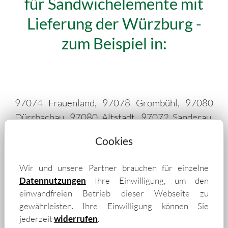
für Sandwichelemente mit
Lieferung der Würzburg -
zum Beispiel in:
97074 Frauenland, 97078 Grombühl, 97080
Dürrbachau, 97080 Altstadt, 97072 Sanderau,
97078 Lindleinsmühle, 97218 Gerbrunn,
Cookies
97082 Steinbachtal, 97082 Heidingsfeld,
97080 Unterdürrbach, 97076 Lengfeld, 97082
Wir und unsere Partner brauchen für einzelne
Zellerau, 97078 Versbach, 97080
Datennutzungen
Ihre Einwilligung, um den
Oberdürrbach, 97235 Randersacker, 97228
einwandfreien Betrieb dieser Webseite zu
Rottendorf, 97204 Höchberg, 97229 Estenfeld,
gewährleisten. Ihre Einwilligung können Sie
97084 Heuchelhof, 97082 Markt Höchberg,
jederzeit
widerrufen
.