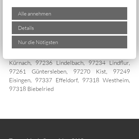
97222 Maidbronn, 97299 Zell a.Main, 97205
Veitshöchheim, 97288 Theilheim, 97246
Alle annehmen
Eibelstadt, 97209 Gadheim, 97219 Rimpar,
97234 Reichenberg, 97234 Guttenberg, 97234
Details
Chaussee-Wirthshaus, 97084 Rottenbauer,
Nur die Nötigsten
97297 Waldbüttelbrunn, 97276
Margetshöchheim, 97230 Mühlhausen, 97273
Kürnach, 97236 Lindelbach, 97234 Lindflur,
97261 Güntersleben, 97270 Kist, 97249
Eisingen, 97337 Effeldorf, 97318 Westheim,
97318 Biebelried