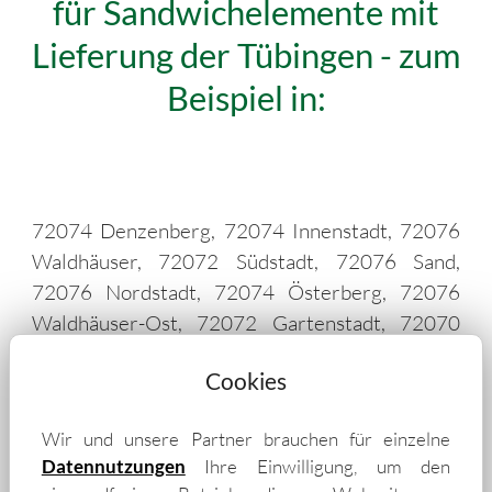
für Sandwichelemente mit
Lieferung der Tübingen - zum
Beispiel in:
72074 Denzenberg, 72074 Innenstadt, 72076
Waldhäuser, 72072 Südstadt, 72076 Sand,
72076 Nordstadt, 72074 Österberg, 72076
Waldhäuser-Ost, 72072 Gartenstadt, 72070
Weststadt, 72076 Wanne, 72072 Lustnau,
Cookies
72072 Derendingen, 72072 Weilheim, 72127
Wankheim, 72070 Hagelloch, 72074
Wir und unsere Partner brauchen für einzelne
Bebenhausen, 72126 Kusterdingen, 72138 Im
Datennutzungen
Ihre Einwilligung, um den
Hengstrain, 72072 Kreßbach, 72074 Pfrondorf,