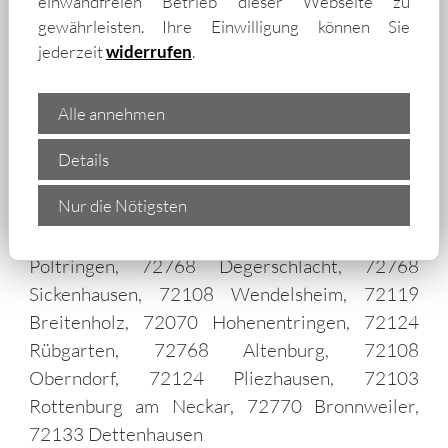
einwandfreien Betrieb dieser Webseite zu
72072 Kilchberg, 72127 Mähringen, 72070
gewährleisten. Ihre Einwilligung können Sie
Hirschau, 72127 Immenhausen, 72127
jederzeit
widerrufen
.
Jettenburg, 72810 Stockach, 72070
Unterjesingen, 72072 Bühl, 72136
Alle annehmen
Kirchentellinsfurt, 72823 Wannweil, 72119
Pfäffingen, 72108 Wurmlingen, 72117
Details
Ammerbuch, 72770 Ohmenhausen, 72142
Nur die Nötigsten
Dußlingen, 72108 Kiebingen, 72119 Entringen,
72770 Betzingen, 72807 Gomaringen, 72119
Poltringen, 72768 Degerschlacht, 72768
Sickenhausen, 72108 Wendelsheim, 72119
Breitenholz, 72070 Hohenentringen, 72124
Rübgarten, 72768 Altenburg, 72108
Oberndorf, 72124 Pliezhausen, 72103
Rottenburg am Neckar, 72770 Bronnweiler,
72133 Dettenhausen