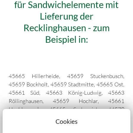
für Sandwichelemente mit
Lieferung der
Recklinghausen - zum
Beispiel in:
45665 Hillerheide, 45659 Stuckenbusch,
45659 Bockholt, 45659 Stadtmitte, 45665 Ost,
45661 Süd, 45663 König-Ludwig, 45663
Röllinghausen, 45659 Hochlar, 45661
Hochlarmark, 45665 Suderwich, 44579
Pöppinghausen, 45699 Disteln, 45697 Herten,
Cookies
45701 Scherlebeck, 45659 Speckhorn, 44628