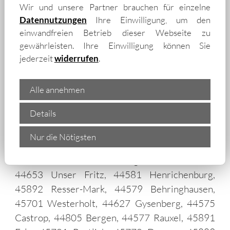
Börnig, 44579 Bladenhorst, 45739 Oer-
Wir und unsere Partner brauchen für einzelne
Erkenschwick, 44623 Baukau-Ost, 44629
Datennutzungen
Ihre Einwilligung, um den
Herne-Mitte, 44649 Baukau-West, 45739 Oer,
einwandfreien Betrieb dieser Webseite zu
44625 Herne-Süd, 44629 Horsthausen, 44651
gewährleisten. Ihre Einwilligung können Sie
jederzeit
widerrufen
.
Wanne-Süd, 45739 Klein-Erkenschwick, 45739
Groß-Erkenschwick, 45739
Honermannsiedlung, 44606 Herne, 44649
Alle annehmen
Crange, 45701 Langenbochum, 44625
Details
Sodingen, 44652 Holsterhausen, 44628
Holthausen, 45764 Marl, 45892 Resse, 44573
Nur die Nötigsten
Castrop-Rauxel, 44581 Habinghorst, 44652
Wanne, 45711 Horneburg, 45739 Rapen,
44653 Unser Fritz, 44581 Henrichenburg,
45892 Resser-Mark, 44579 Behringhausen,
45701 Westerholt, 44627 Gysenberg, 44575
Castrop, 44805 Bergen, 44577 Rauxel, 45891