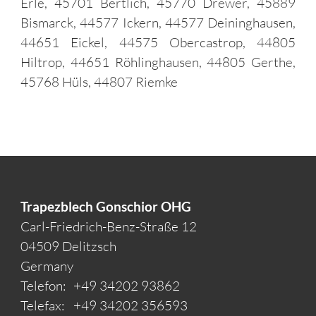
Erle, 45701 Bertlich, 45770 Drewer, 45889
Bismarck, 44577 Ickern, 44577 Deininghausen,
44651 Eickel, 44575 Obercastrop, 44805
Hiltrop, 44651 Röhlinghausen, 44805 Gerthe,
45768 Hüls, 44807 Riemke
Trapezblech Gonschior OHG
Carl-Friedrich-Benz-Straße 12
04509 Delitzsch
Germany
Telefon:
+49 34202 93862
Telefax:
+49 34202 356593