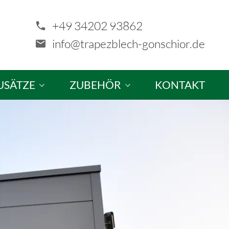
+49 34202 93862
info@trapezblech-gonschior.de
USÄTZE
ZUBEHÖR
KONTAKT
tze & Sonderanfertigungen
Schrauben
ellung
Profilfüller & Kantprofile
Kalotten