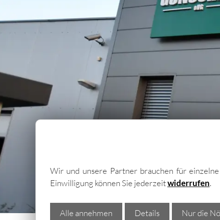
Trapezb
Wellblec
Torpane
Wir und unsere Partner brauchen für einzeln
Einwilligung können Sie jederzeit
widerrufen
.
Alle annehmen
Details
Nur die Nö