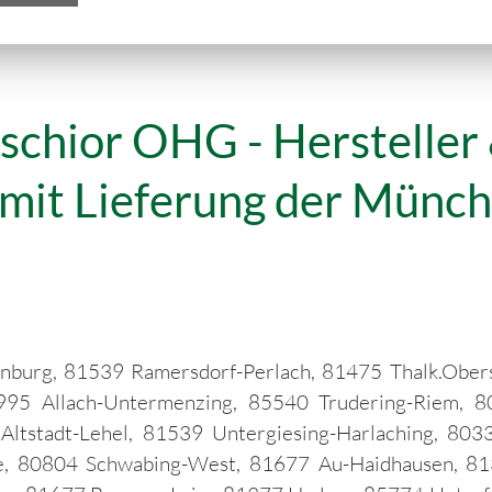
schior OHG - Hersteller 
it Lieferung der München
rg, 81539 Ramersdorf-Perlach, 81475 Thalk.Obersen
995 Allach-Untermenzing, 85540 Trudering-Riem, 8
tstadt-Lehel, 81539 Untergiesing-Harlaching, 8033
e, 80804 Schwabing-West, 81677 Au-Haidhausen, 813