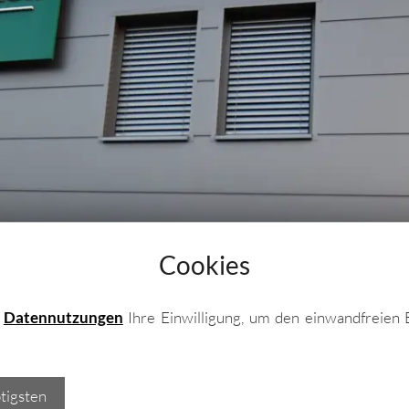
leche
he / Profilbleche
ele
Cookies
e
Datennutzungen
Ihre Einwilligung, um den einwandfreien 
tigsten