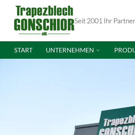
Seit 2001 Ihr Partne
START
UNTERNEHMEN
PROD
Trapezblech Gonschior OHG
Sandwic
Ihre Ansprechpartner
Isopane
Stellenangebote
Brandsc
Lichtpla