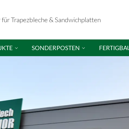
r für Trapezbleche & Sandwichplatten
UKTE
SONDERPOSTEN
FERTIGBA
hplatten
Sandwichplatten / Dachplatten
Fertigbausä
ele
Sandwichelemente / Wandplatten
Musterausst
hutzplatten
Brandschutzelemente
tten
Trapezbleche