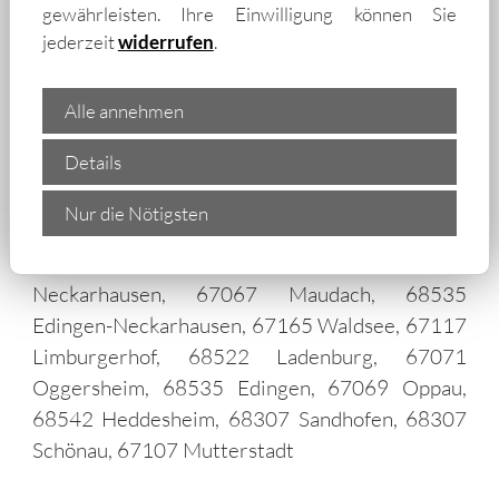
68167 Wohlgelegen, 68159 Jungbusch, 67065
gewährleisten. Ihre Einwilligung können Sie
jederzeit
widerrufen
.
Mundenheim, 68159 Mühlauhafen, 68239
Seckenheim, 68309 Käfertal, 67067
Rheingönheim, 67059 West, 68544 Ilvesheim,
Alle annehmen
68259 Wallstadt, 67141 Neuhofen, 67065
Details
Gartenstadt, 68229 Friedrichsfeld, 68535 Neu-
Edingen, 68309 Vogelstang, 68776 Brühl,
Nur die Nötigsten
68169 Friesenheimer Insel, 68305 Waldhof,
67063 Friesenheim/Nord, 68535
Neckarhausen, 67067 Maudach, 68535
Edingen-Neckarhausen, 67165 Waldsee, 67117
Limburgerhof, 68522 Ladenburg, 67071
Oggersheim, 68535 Edingen, 67069 Oppau,
68542 Heddesheim, 68307 Sandhofen, 68307
Schönau, 67107 Mutterstadt