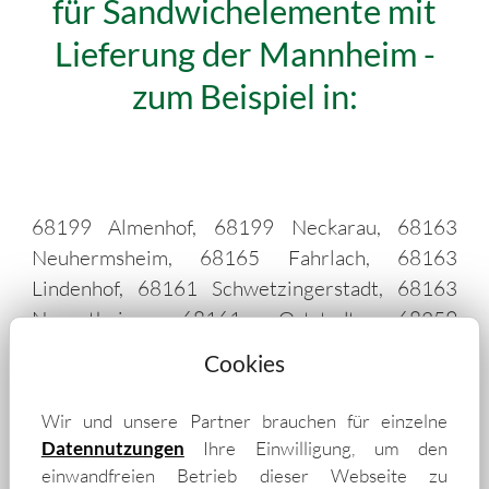
für Sandwichelemente mit
Lieferung der Mannheim -
zum Beispiel in:
68199 Almenhof, 68199 Neckarau, 68163
Neuhermsheim, 68165 Fahrlach, 68163
Lindenhof, 68161 Schwetzingerstadt, 68163
Neuostheim, 68161 Oststadt, 68259
Feudenheim, 67078 Ludwigshafen am Rhein,
Cookies
67122 Altrip, 67061 Süd, 68161 Innenstadt,
68169 Neckarstadt, 68159 Quadrate, 68163
Wir und unsere Partner brauchen für einzelne
Fabrikstation, 68305 Luzenberg, 68169
Datennutzungen
Ihre Einwilligung, um den
Industriehafen, 67059 Mitte, 68219 Rheinau,
einwandfreien Betrieb dieser Webseite zu