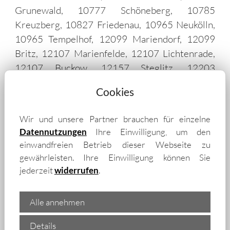
Grunewald, 10777 Schöneberg, 10785
Kreuzberg, 10827 Friedenau, 10965 Neukölln,
10965 Tempelhof, 12099 Mariendorf, 12099
Britz, 12107 Marienfelde, 12107 Lichtenrade,
12107 Buckow, 12157 Steglitz, 12203
Lichterfelde, 12247 Lankwitz, 12351
Cookies
Gropiusstadt, 12351 Rudow, 12435 Alt-
Treptow, 12435 Plänterwald, 12437
Wir und unsere Partner brauchen für einzelne
Niederschöneweide, 12437 Baumschulenweg,
Datennutzungen
Ihre Einwilligung, um den
12437 Johannisthal, 12459 Oberschöneweide,
einwandfreien Betrieb dieser Webseite zu
12459 Köpenick, 12487 Adlershof, 12524
gewährleisten. Ihre Einwilligung können Sie
Altglienicke, 12526 Bohnsdorf, 12527 Grünau,
jederzeit
widerrufen
.
12527 Schmöckwitz, 12559 Müggelheim,
12587 Friedrichshagen, 12589 Rahnsdorf,
Alle annehmen
12619 Kaulsdorf, 12619 Hellersdorf, 12623
Mahlsdorf, 12679 Marzahn, 12683 Biesdorf,
Details