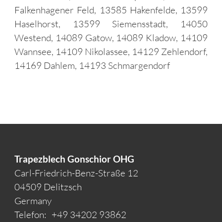
Falkenhagener Feld, 13585 Hakenfelde, 13599
Haselhorst, 13599 Siemensstadt, 14050
Westend, 14089 Gatow, 14089 Kladow, 14109
Wannsee, 14109 Nikolassee, 14129 Zehlendorf,
14169 Dahlem, 14193 Schmargendorf
Trapezblech Gonschior OHG
Carl-Friedrich-Benz-Straße 12
04509 Delitzsch
Germany
Telefon:
+49 34202 93862