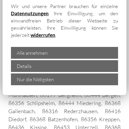
b.Augsburg, 86356 Neusäß, 86316
Wir und unsere Partner brauchen für einzelne
Datennutzungen
Ihre Einwilligung, um den
Dickelsmoor, 86199 Haunstetten, 86179
einwandfreien Betrieb dieser Webseite zu
Siebenbrunn, 86391 Deuringen, 86360
gewährleisten. Ihre Einwilligung können Sie
Gersthofen, 86316 Stätzling, 86316 Friedberg,
jederzeit
widerrufen
.
86316 Derching, 86316 Wulfertshausen,
86356 Täfertingen, 86199 Inningen, 86356
Alle annehmen
Ottmarshausen, 86356 Vogelsang, 86356
Hammel, 86356 Hainhofen, 86368
Details
Gailenbacher Mühle, 86368 Hirblingen, 86316
Haberskirch, 86453 Oberzell, 86316
Nur die Nötigsten
Wiffertshausen, 86420 Lettenbach, 86444
Mühlhausen, 86199 Bergheim, 86444 Bergen,
86356 Schlipsheim, 86444 Miedering, 86368
Gailenbach, 86316 Rederzhausen, 86416
Diedorf, 86368 Batzenhofen, 86356 Kreppen,
86436 Kissing, 86453 Unterzell, 86368