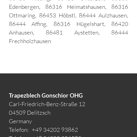
Edenbergen, 86316 Heimatshausen, 86316
Ottmaring, 86453 Höbstl, 86444 Aulzhausen,
86444 Affing, 86316 Hügelshart, 86420
Anhausen, 86481 Aystetten, 86444
Frechholzhausen
Trapezblech Gonschior OHG
Carl-Friedrich-Benz-Straße 12
04509 Delitzsch
Germany
Telefon:
+49 34202 93862