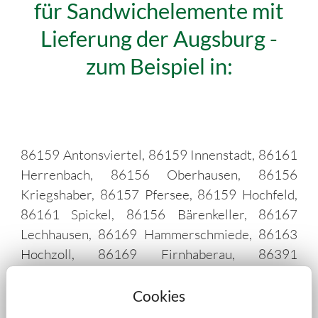
für Sandwichelemente mit
Lieferung der Augsburg -
zum Beispiel in:
86159 Antonsviertel, 86159 Innenstadt, 86161
Herrenbach, 86156 Oberhausen, 86156
Kriegshaber, 86157 Pfersee, 86159 Hochfeld,
86161 Spickel, 86156 Bärenkeller, 86167
Lechhausen, 86169 Hammerschmiede, 86163
Hochzoll, 86169 Firnhaberau, 86391
Stadtbergen, 86161 Universitätsviertel, 86199
Göggingen, 86391 Leitershofen, 86356
Cookies
Westheim b.Augsburg, 86356 Steppach