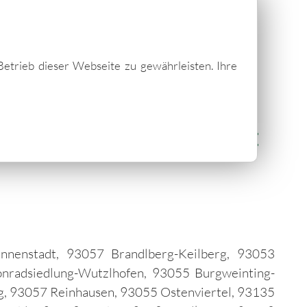
Betrieb dieser Webseite zu gewährleisten. Ihre
& Fachhandel für
rg - zum Beispiel in:
nnenstadt, 93057 Brandlberg-Keilberg, 93053
onradsiedlung-Wutzlhofen, 93055 Burgweinting-
g, 93057 Reinhausen, 93055 Ostenviertel, 93135