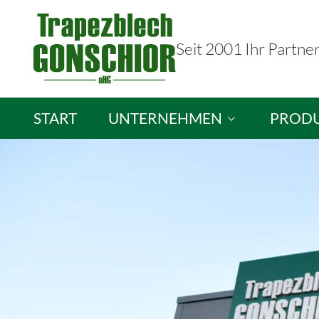
Seit 2001 Ihr Partne
START
UNTERNEHMEN
PROD
Trapezblech Gonschior OHG
Sandwic
Ihre Ansprechpartner
Isopane
Stellenangebote
Brandsc
Lichtpla