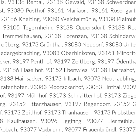
eis, 93138 Rehtal, 93138 Gewald, 93138 Schwerdner
st, 93080 Posthof, 93161 Mariaort, 93161 Rosengart
 93186 Kneiting, 93080 Weichslmühle, 93138 Pielmühl
g, 93105 Tegernheim, 93138 Oppersdorf, 93138 Ro
 Tremmelhausen, 93138 Lorenzen, 93138 Schinderwi
oßberg, 93173 Grünthal, 93080 Neudorf, 93080 Unteri
edergebraching, 93083 Oberhinkofen, 93161 Minorit
cker, 93197 Pentlhof, 93197 Zeitlberg, 93197 Ödentha
e, 93186 Haselhof, 93152 Ebenwies, 93138 Harreshof
138 Hainsacker, 93173 Irlbach, 93073 Neutraubling
Grafenhofen, 93083 Moorackerhof, 93083 Einthal, 930
f, 93197 Mühlhof, 93173 Schnaitterhof, 93173 Ziege
rg, 93152 Etterzhausen, 93197 Regendorf, 93152 Gr
f, 93173 Zeitlhof, 93173 Thanhausen, 93173 Probstber
8 Kaulhausen, 93096 Egglfing, 93077 Eiermühle
Abbach, 93077 Voxbrunn, 93077 Frauenbründl, 93077 