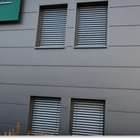
leche
he / Profilbleche
ele