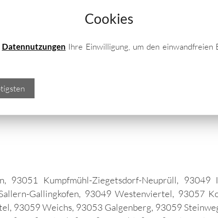
Cookies
e
Datennutzungen
Ihre Einwilligung, um den einwandfreien 
schior OHG - Hersteller 
tigsten
 Lieferung der Regensbu
n, 93051 Kumpfmühl-Ziegetsdorf-Neuprüll, 93049 I
allern-Gallingkofen, 93049 Westenviertel, 93057 K
tel, 93059 Weichs, 93053 Galgenberg, 93059 Steinwe