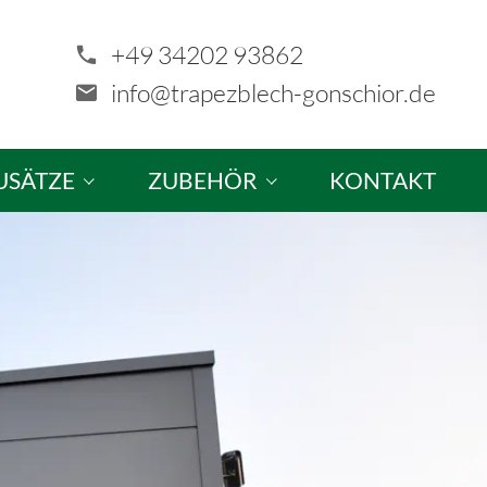
+49 34202 93862
info@trapezblech-gonschior.de
USÄTZE
ZUBEHÖR
KONTAKT
tze & Sonderanfertigungen
Schrauben
ellung
Profilfüller & Kantprofile
Kalotten