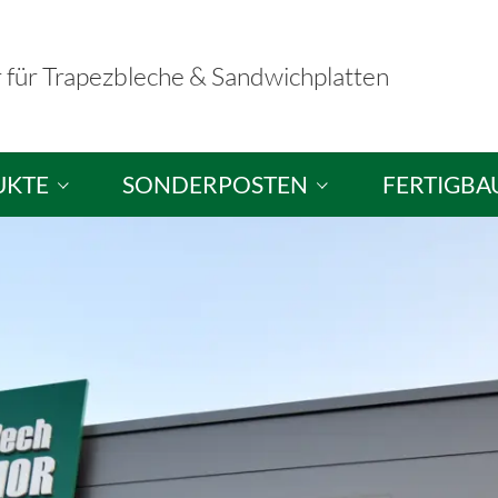
r für Trapezbleche & Sandwichplatten
UKTE
SONDERPOSTEN
FERTIGBA
hplatten
Sandwichplatten / Dachplatten
Fertigbausä
ele
Sandwichelemente / Wandplatten
Musterausst
hutzplatten
Brandschutzelemente
tten
Trapezbleche