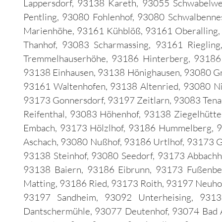
Lappersdorf, 93138 Kareth, 93055 Schwabelw
Pentling, 93080 Fohlenhof, 93080 Schwalbenne
Marienhöhe, 93161 Kühblöß, 93161 Oberalling,
Thanhof, 93083 Scharmassing, 93161 Rieglin
Tremmelhauserhöhe, 93186 Hinterberg, 93186
93138 Einhausen, 93138 Hönighausen, 93080 Gr
93161 Waltenhofen, 93138 Altenried, 93080 Ni
93173 Gonnersdorf, 93197 Zeitlarn, 93083 Tena
Reifenthal, 93083 Höhenhof, 93138 Ziegelhütt
Embach, 93173 Hölzlhof, 93186 Hummelberg, 93
Aschach, 93080 Nußhof, 93186 Urtlhof, 93173 
93138 Steinhof, 93080 Seedorf, 93173 Abbachho
93138 Baiern, 93186 Eibrunn, 93173 Fußenbe
Matting, 93186 Ried, 93173 Roith, 93197 Neuho
93197 Sandheim, 93092 Unterheising, 9313
Dantschermühle, 93077 Deutenhof, 93074 Bad 