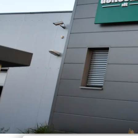
Trapezb
Wellblec
Torpane