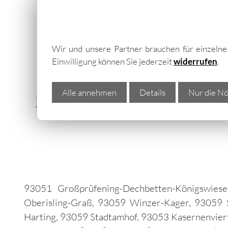
Wir und unsere Partner brauchen für einzeln
Einwilligung können Sie jederzeit
widerrufen
.
Trapezblech Gon
Alle annehmen
Details
Nur die Nö
Sandwichelemente mit
93051 Großprüfening-Dechbetten-Königswiese
Oberisling-Graß, 93059 Winzer-Kager, 93059 S
Harting, 93059 Stadtamhof, 93053 Kasernenvier