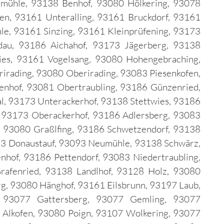
mühle, 93138 Benhof, 93080 Hölkering, 93078
en, 93161 Unteralling, 93161 Bruckdorf, 93161
e, 93161 Sinzing, 93161 Kleinprüfening, 93173
dau, 93186 Aichahof, 93173 Jägerberg, 93138
es, 93161 Vogelsang, 93080 Hohengebraching,
rading, 93080 Oberirading, 93083 Piesenkofen,
enhof, 93081 Obertraubling, 93186 Günzenried,
l, 93173 Unterackerhof, 93138 Stettwies, 93186
, 93173 Oberackerhof, 93186 Adlersberg, 93083
, 93080 Graßlfing, 93186 Schwetzendorf, 93138
93 Donaustauf, 93093 Neumühle, 93138 Schwärz,
nhof, 93186 Pettendorf, 93083 Niedertraubling,
afenried, 93138 Landlhof, 93128 Holz, 93080
g, 93080 Hänghof, 93161 Eilsbrunn, 93197 Laub,
, 93077 Gattersberg, 93077 Gemling, 93077
Alkofen, 93080 Poign, 93107 Wolkering, 93077