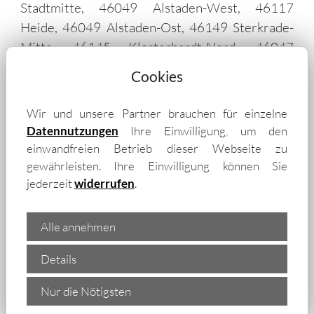
Stadtmitte, 46049 Alstaden-West, 46117
Heide, 46049 Alstaden-Ost, 46149 Sterkrade-
Mitte, 46145 Klosterhardt-Nord, 46047
Bermensfeld, 46047 Schlad, 46145 Sterkrade-
Cookies
Nord, 46047 Dümpten, 46119 Klosterhardt-
Süd, 46047 Marienkirche, 46049 Lirich-Süd,
Wir und unsere Partner brauchen für einzelne
46117 Osterfeld-Ost, 46117 Borbeck, 46049
Datennutzungen
Ihre Einwilligung, um den
Lirich-Nord, 47279 Bissingheim, 47053
einwandfreien Betrieb dieser Webseite zu
Altstadt, 45479 Saarn, 47055 Neudorf-Süd,
gewährleisten. Ihre Einwilligung können Sie
jederzeit
widerrufen
.
47229 Rheinhausen-Mitte, 47249 Wanheim-
Angerhausen, 47138 Untermeiderich, 47137
Obermeiderich, 47057 Dellviertel, 47137
Alle annehmen
Mittelmeiderich, 47228 Winkelhausen, 47057
Details
Neudorf-Nord, 47198 Alt-Homberg, 47239
Rumeln-Kaldenhausen, 47166 Alt-Hamborn,
Nur die Nötigsten
47279 Wedau, 47051 Kaßlerfeld, 45470