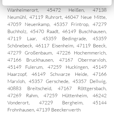
Holthausen, 45473 Winkhausen, 47055
Wanheimerort, 45472 Heißen, 47138
Neumühl, 47119 Ruhrort, 46047 Neue Mitte,
47059 Neuenkamp, 45357 Frintrop, 47279
Buchholz, 45470 Raadt, 46149 Buschhausen,
47119 Laar, 45359 Bedingrade, 45359
Schönebeck, 46117 Eisenheim, 47119 Beeck,
47279 Großenbaum, 47226 Hochemmerich,
47166 Bruckhausen, 47167 Obermarxloh,
45149 Fulerum, 47259 Huckingen, 45149
Haarzopf, 46149 Schwarze Heide, 47166
Marxloh, 45357 Gerschede, 45357 Dellwig,
40883 Breitscheid, 47167 Röttgersbach,
47269 Rahm, 47259 Hüttenheim, 46242
Vonderort, 47229 Bergheim, 45144
Frohnhausen, 47139 Beeckerwerth