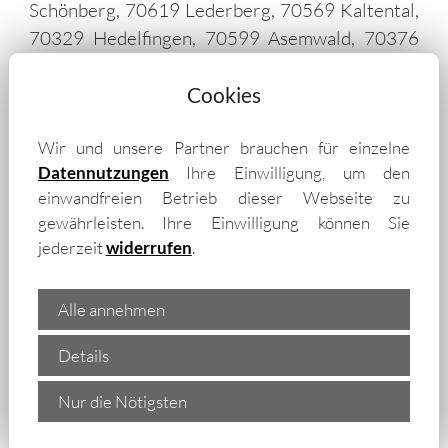
Schönberg, 70619 Lederberg, 70569 Kaltental,
70329 Hedelfingen, 70599 Asemwald, 70376
Münster, 70567 Möhringen, 70329 Uhlbach,
70327 Luginsland, 70437 Zuffenhausen, 70329
Cookies
Obertürkheim, 70374 Sommerrain, 70499
Wir und unsere Partner brauchen für einzelne
Wolfbusch, 70437 Rot, 70327 Rotenberg,
Datennutzungen
Ihre Einwilligung, um den
70599 Birkach, 70378 Hofen, 70599 Steckfeld,
einwandfreien Betrieb dieser Webseite zu
70378 Steinhaldenfeld, 70437 Freiberg, 70825
gewährleisten. Ihre Einwilligung können Sie
Korntal, 70565 Fasanenhof, 73760 Kemnat,
jederzeit
widerrufen
.
73760 Ruit, 70565 Vaihingen, 70437
Zazenhausen, 70499 Bergheim, 70439
Alle annehmen
Neuwirtshaus, 70599 Hohenheim, 70499
Giebel, 70810 Korntal-Münchingen, 70378
Details
Neugereut, 73733 Mettingen, 73733 Brühl,
73750 Ostfildern, 70569 Büsnau, 73733 Weil,
Nur die Nötigsten
70565 Dürrlewang, 73733 Rüdern, 70730