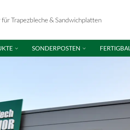
r für Trapezbleche & Sandwichplatten
UKTE
SONDERPOSTEN
FERTIGBA
hplatten
Sandwichplatten / Dachplatten
Fertigbausä
ele
Sandwichelemente / Wandplatten
Musterausst
hutzplatten
Brandschutzelemente
tten
Trapezbleche