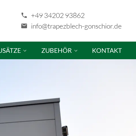
+49 34202 93862
info@trapezblech-gonschior.de
USÄTZE
ZUBEHÖR
KONTAKT
tze & Sonderanfertigungen
Schrauben
ellung
Profilfüller & Kantprofile
Kalotten