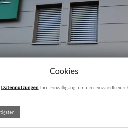
leche
he / Profilbleche
ele
Cookies
e
Datennutzungen
Ihre Einwilligung, um den einwandfreien 
tigsten