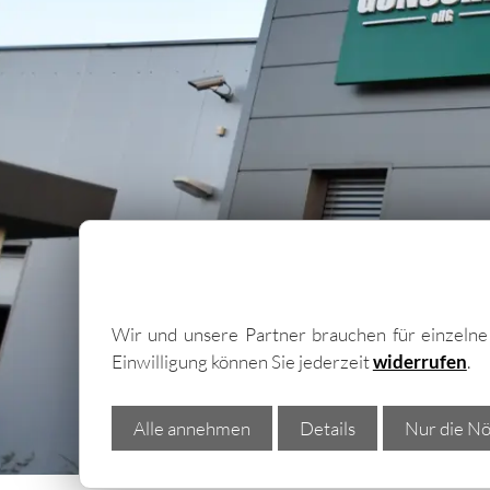
Trapezb
Wellblec
Torpane
Wir und unsere Partner brauchen für einzeln
Einwilligung können Sie jederzeit
widerrufen
.
Alle annehmen
Details
Nur die Nö