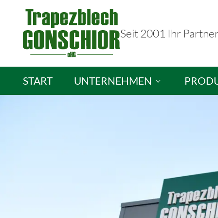
Seit 2001 Ihr Partne
START
UNTERNEHMEN
PROD
Trapezblech Gonschior OHG
Sandwic
Ihre Ansprechpartner
Isopane
Stellenangebote
Brandsc
Lichtpla