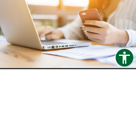
Trapezblech Gonschior OHG
Carl-Friedrich-Benz-Straße 12
04509 Delitzsch
Germany
Telefon:
+49 34202 93862
Telefax:
+49 34202 356593