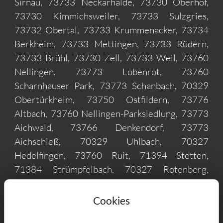
Sirnau, 73733 Neckarhalde, 73730 Oberhof,
73730 Kimmichsweiler, 73733 Sulzgries,
73732 Obertal, 73733 Krummenacker, 73734
Berkheim, 73733 Mettingen, 73733 Rüdern,
73733 Brühl, 73730 Zell, 73733 Weil, 73760
Nellingen, 73773 Lobenrot, 73760
Scharnhauser Park, 73773 Schanbach, 70329
Obertürkheim, 73750 Ostfildern, 73776
Altbach, 73760 Nellingen-Parksiedlung, 73773
Aichwald, 73766 Denkendorf, 73773
Aichschieß, 70329 Uhlbach, 70327
Hedelfingen, 73760 Ruit, 71394 Stetten,
71384 Strümpfelbach, 70327 Rotenberg,
70619 Lederberg, 73760 Scharnhausen, 71394
Kernen im Remstal, 73779 Deizisau, 73773
Cookies
Krummhardt, 70329 Rohracker, 70327