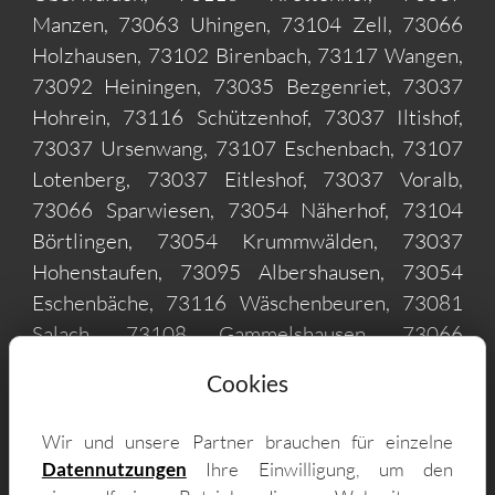
Manzen, 73063 Uhingen, 73104 Zell, 73066
Holzhausen, 73102 Birenbach, 73117 Wangen,
73092 Heiningen, 73035 Bezgenriet, 73037
Hohrein, 73116 Schützenhof, 73037 Iltishof,
73037 Ursenwang, 73107 Eschenbach, 73107
Lotenberg, 73037 Eitleshof, 73037 Voralb,
73066 Sparwiesen, 73054 Näherhof, 73104
Börtlingen, 73054 Krummwälden, 73037
Hohenstaufen, 73095 Albershausen, 73054
Eschenbäche, 73116 Wäschenbeuren, 73081
Salach, 73108 Gammelshausen, 73066
Nassachmühle, 73114 Schlat, 73105 Dürnau,
Cookies
73110 Hattenhofen, 73119 Pliensbach, 73104
Breech, 73099 Adelberg, 73087 Bad Boll,
Wir und unsere Partner brauchen für einzelne
73037 Maitis, 73066 Diegelsberg, 73113
Datennutzungen
Ihre Einwilligung, um den
Ottenbach, 73529 Saurenhof, 73061