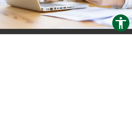
Trapezblech Gonschior OHG
Carl-Friedrich-Benz-Straße 12
04509 Delitzsch
Germany
Telefon:
+49 34202 93862
Telefax:
+49 34202 356593
E-Mail:
info@trapezblech-gonschior.de
Öffnungszeiten:
Mo - Fr: 7:30 - 16:00 Uhr
Kontakt