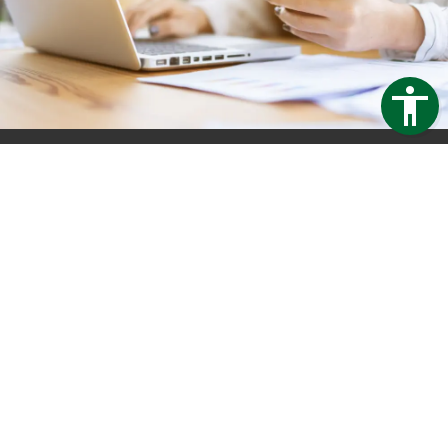
Trapezblech Gonschior OHG
Carl-Friedrich-Benz-Straße 12
04509 Delitzsch
Germany
Telefon:
+49 34202 93862
Telefax:
+49 34202 356593
E-Mail:
info@trapezblech-gonschior.de
Öffnungszeiten:
Mo - Fr: 7:30 - 16:00 Uhr