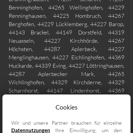
Benninghofen, 44265 Wellinghofen, 44229
Renninghausen, 44225 Hombruch, 44267
Berghofen, 44229 Lücklemberg, 44227 Barop,
44143 Brackel, 44149 Dorstfeld, 44319
Neuasseln, 44227 Kirchhörde, 44267
Höchsten, 44287 Aplerbeck, 44227
Menglinghausen, 44227 Eichlinghofen, 44369
Huckarde, 44339 Eving, 44227 Löttringhausen,
44287 Aplerbecker Mark, 44265
Wichlinghofen, 44329 Kirchderne, 44329
Scharnhorst, 44147 Lindenhorst, 44369
Deusen, 44339 Ellinghausen, 44227 Salingen,
Cookies
44227 Kruckel, 44289 Sölde, 44227 Persebeck,
44388 Marten, 44265 Holzen, 44227 Oespel,
Wir und unsere Partner brauchen für einzelne
44339 Holthausen, 44329 Derne, 44309
Datennutzungen
Ihre Einwilligung, um den
Asseln, 44329 Hostedde, 44149