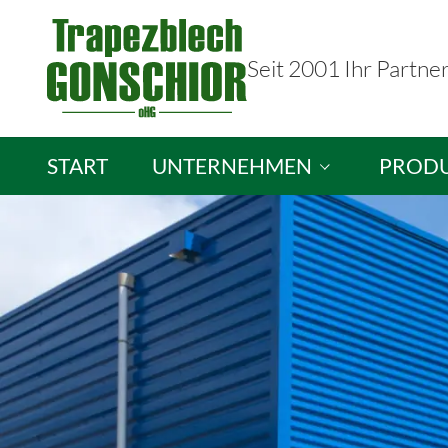
Seit 2001 Ihr Partne
START
UNTERNEHMEN
PROD
Trapezblech Gonschior OHG
Sandwic
Ihre Ansprechpartner
Isopane
Stellenangebote
Brandsc
Lichtpla