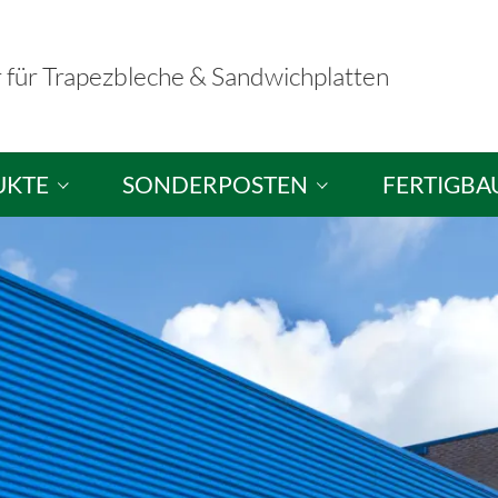
r für Trapezbleche & Sandwichplatten
UKTE
SONDERPOSTEN
FERTIGBA
hplatten
Sandwichplatten / Dachplatten
Fertigbausä
ele
Sandwichelemente / Wandplatten
Musterausst
hutzplatten
Brandschutzelemente
tten
Trapezbleche