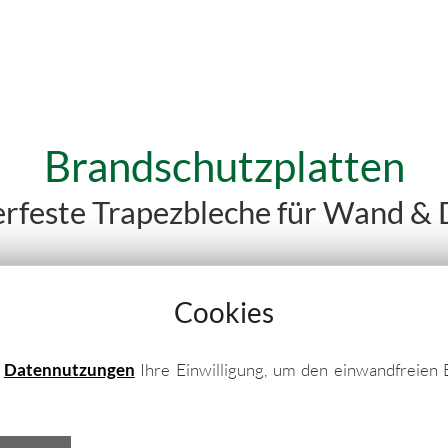
Brandschutzplatten
rfeste Trapezbleche für Wand &
klasse F120 nach DIN
Cookies
 im Nehmen und vielfältig in ihren
n steht der Brandschutz im Vordergrund – der
e
Datennutzungen
Ihre Einwilligung, um den einwandfreien 
it Feuerwiderstandsklassen bis F120 nach DIN
ndschutzwand bzw. eines Brandschutzraumes.