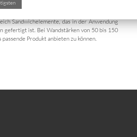
tigsten
für besondere Aufgaben
reich Sandwichelemente, das in der Anwendung
en gefertigt ist. Bei Wandstärken von 50 bis 150
s passende Produkt anbieten zu können.