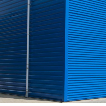
Trapezb
Wellblec
Torpane