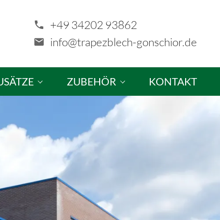
+49 34202 93862
info@trapezblech-gonschior.de
USÄTZE
ZUBEHÖR
KONTAKT
tze & Sonderanfertigungen
Schrauben
ellung
Profilfüller & Kantprofile
Kalotten