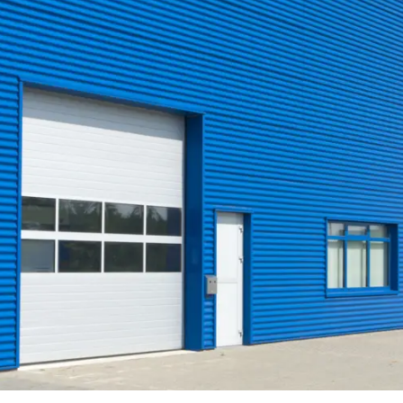
leche
he / Profilbleche
ele