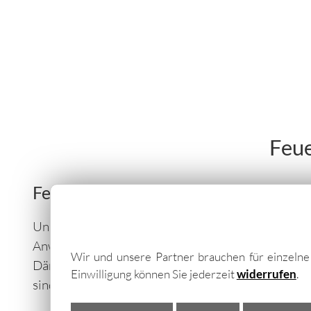
Feue
Feuerschutzplatten bis Widerstands
Unsere Brandschutzplatten sind hart
Anwendungsmöglichkeiten. Bei diesen Elemente
Wir und unsere Partner brauchen für einzeln
Dämmwert spielt eine untergeordnete Rolle. M
Einwilligung können Sie jederzeit
widerrufen
.
sind sie die ideale Lösung zum Aufbau einer Bra